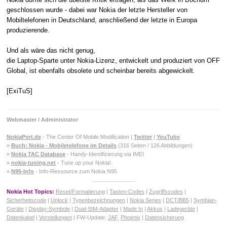
geschlossen wurde - dabei war Nokia der letzte Hersteller von
Mobiltelefonen in Deutschland, anschließend der letzte in Europa
produzierende.
Und als wäre das nicht genug,
die Laptop-Sparte unter Nokia-Lizenz, entwickelt und produziert von OFF
Global, ist ebenfalls obsolete und scheinbar bereits abgewickelt.
[ExiTuS]
Webmaster / Administrator
NokiaPort.de
- The Center Of Mobile Modification |
Twitter
|
YouTube
»
Buch: Nokia - Mobiletelefone im Details
(316 Seiten / 126 Abbildungen)
»
Nokia TAC Database
- Handy-Identifizierung via IMEI
»
nokia-tuning.net
- Tune up your Nokia!
»
N95-Info
- Info-Ressource zum Nokia N95
Nokia Hot Topics:
Reset/Formatierung
|
Tasten-Codes
|
Zugriffscodes
|
Sicherheitscode
|
Unlock
|
Typenbezeichnungen
|
Nokia Series
|
DCT/BB5
|
Symbian-
Geräte
|
Display-Symbole
|
Dual-SIM-Adapter
|
Made In
|
Akkus
|
Ladegeräte
|
Datenkabel
|
Vorstellungen
| FW-Update:
JAF
,
Phoenix
|
Datensicherung