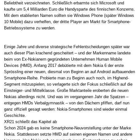
Beliebtheit verzeichneten. Schließlich erbarmte sich Microsoft und
kaufte um 5,4 Milliarden Euro die Handysparte des finnischen Konzerns.
Mit dem etablierten Namen sollten sie Windows Phone (später Windows
10 Mobile) dazu verhelfen, der dritte Player am Markt für Smartphone-
Betriebssysteme zu werden.
Einige Jahre und diverse strategische Fehlentscheidungen später war
auch dieser Plan krachend gescheitert – und der Markenname landete
beim von Ex-Nokianern gegründeten Unternehmen Human Mobile
Devices (HMD). Anfang 2017 debütierte mit dem Nokia 6 der erste
Sprössling einer neuen, diesmal von Beginn an auf Android aufbauenden
Smartphone-Reihe. Probierte man zu Beginn auch noch, im Highend-
Segment mitzuspielen, so verlagerte sich der Fokus schließlich auf die
Einsteiger- und Mittelklasse. Große Marktanteile eroberten die neuen
Nokias allerdings nicht. Und was im vergangenen Jahr die Spatzen –
entgegen HMDs Verbalgymnastik – von den Dächern pfiffen, darf nun
ganz offiziell gesagt werden: Nokia-Smartphones sind wieder einmal
Geschichte.
XR21 schließt das Kapitel ab
Schon 2024 gab es keine Smartphone-Neuvorstellung unter der Marke
Nokia. Stattdessen setzte HMD auf seinen eigenen Namen und andere