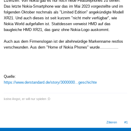
Lizenzen. Von Nokia gab es nur noch neue Featurephones zu sehen.
Das letzte Nokia-Smartphone war das im Mai 2023 vorgestellte und im
folgenden Oktober nochmals als "Limited Edition" angekündigte Modell
XR21. Und auch dieses ist seit kurzem "nicht mehr verfügbar", wie
Nokia World aufgefallen ist. Stattdessen verweist HMD auf das
baugleiche HMD XR21, das ganz ohne Nokia-Logo auskommt.
Auch aus dem Firmenslogan ist der altehrwürdige Markenname restlos
verschwunden. Aus dem "Home of Nokia Phones" wurde................
Quelle:
https://www.derstandard.de/story/3000000...geschichte
keine Angst, er will nur spielen :D
Zitieren
#1