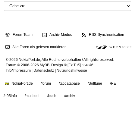
Foren-Team
Archiv-Modus
RSS-Synchronisation
Alle Foren als gelesen markieren
W E R N I C K E
© 2026 NokiaPort.de,
Alle Rechte vorbehalten /
All rights reserved.
Forum © 2006-2026
MyBB
.
Design © [ExiTuS]
Info/Impressum
|
Datenschutz
|
Nutzungshinweise
NokiaPort.de
/forum
/tacdatabase
/Softtune
/RE
/n95info
/multitool
/buch
/archiv