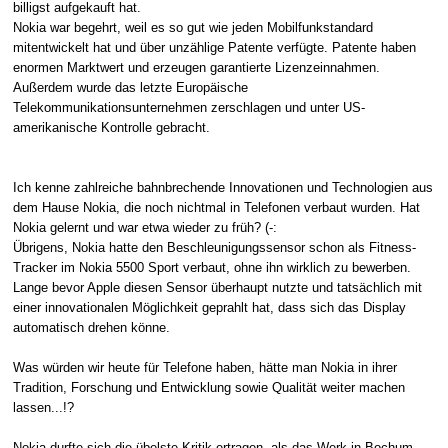
billigst aufgekauft hat.
Nokia war begehrt, weil es so gut wie jeden Mobilfunkstandard
mitentwickelt hat und über unzählige Patente verfügte. Patente haben
enormen Marktwert und erzeugen garantierte Lizenzeinnahmen.
Außerdem wurde das letzte Europäische
Telekommunikationsunternehmen zerschlagen und unter US-
amerikanische Kontrolle gebracht.
Ich kenne zahlreiche bahnbrechende Innovationen und Technologien aus
dem Hause Nokia, die noch nichtmal in Telefonen verbaut wurden. Hat
Nokia gelernt und war etwa wieder zu früh? (-:
Übrigens, Nokia hatte den Beschleunigungssensor schon als Fitness-
Tracker im Nokia 5500 Sport verbaut, ohne ihn wirklich zu bewerben.
Lange bevor Apple diesen Sensor überhaupt nutzte und tatsächlich mit
einer innovationalen Möglichkeit geprahlt hat, dass sich das Display
automatisch drehen könne.
Was würden wir heute für Telefone haben, hätte man Nokia in ihrer
Tradition, Forschung und Entwicklung sowie Qualität weiter machen
lassen...!?
Nokia durfte sich die übelste Kritik ertragen, als das Werk in Bochum