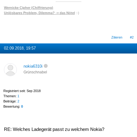
Wernicke Cipher (Chiffrierung)
Unlösbares Problem, Dilemma? -> das Nötel
:-)
Zitieren
#2
02.09.2018, 19:57
nokia6310i
Grünschnabel
Registriert seit: Sep 2018
Themen:
1
Beiträge:
2
Bewertung:
0
RE: Welches Ladegerät passt zu welchem Nokia?