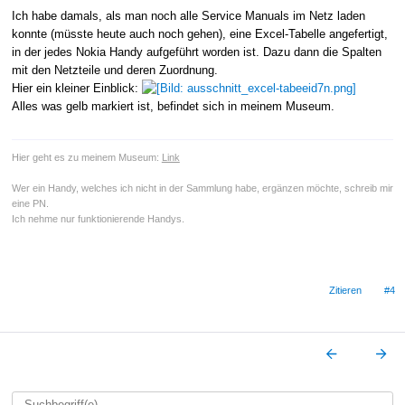
Ich habe damals, als man noch alle Service Manuals im Netz laden
konnte (müsste heute auch noch gehen), eine Excel-Tabelle angefertigt,
in der jedes Nokia Handy aufgeführt worden ist. Dazu dann die Spalten
mit den Netzteile und deren Zuordnung.
Hier ein kleiner Einblick:
Alles was gelb markiert ist, befindet sich in meinem Museum.
Hier geht es zu meinem Museum:
Link
Wer ein Handy, welches ich nicht in der Sammlung habe, ergänzen möchte, schreib mir
eine PN.
Ich nehme nur funktionierende Handys.
Zitieren
#4