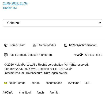
26.09.2009, 23:39
Harley-TSI
Foren-Team
Archiv-Modus
RSS-Synchronisation
Alle Foren als gelesen markieren
W E R N I C K E
© 2026 NokiaPort.de,
Alle Rechte vorbehalten /
All rights reserved.
Forum © 2006-2026
MyBB
.
Design © [ExiTuS]
Info/Impressum
|
Datenschutz
|
Nutzungshinweise
NokiaPort.de
/forum
/tacdatabase
/Softtune
/RE
/n95info
/multitool
/buch
/archiv