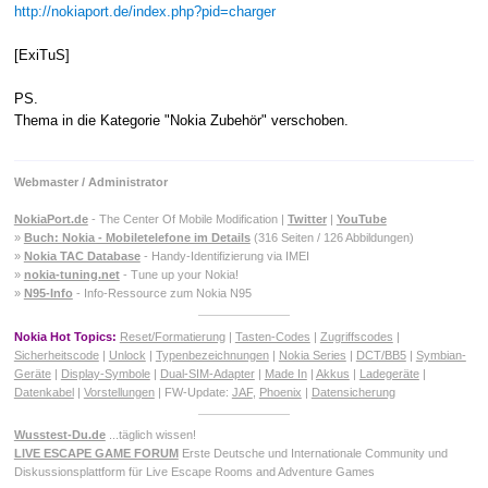
http://nokiaport.de/index.php?pid=charger
[ExiTuS]
PS.
Thema in die Kategorie "Nokia Zubehör" verschoben.
Webmaster / Administrator
NokiaPort.de
- The Center Of Mobile Modification |
Twitter
|
YouTube
»
Buch: Nokia - Mobiletelefone im Details
(316 Seiten / 126 Abbildungen)
»
Nokia TAC Database
- Handy-Identifizierung via IMEI
»
nokia-tuning.net
- Tune up your Nokia!
»
N95-Info
- Info-Ressource zum Nokia N95
Nokia Hot Topics:
Reset/Formatierung
|
Tasten-Codes
|
Zugriffscodes
|
Sicherheitscode
|
Unlock
|
Typenbezeichnungen
|
Nokia Series
|
DCT/BB5
|
Symbian-
Geräte
|
Display-Symbole
|
Dual-SIM-Adapter
|
Made In
|
Akkus
|
Ladegeräte
|
Datenkabel
|
Vorstellungen
| FW-Update:
JAF
,
Phoenix
|
Datensicherung
Wusstest-Du.de
...täglich wissen!
LIVE ESCAPE GAME FORUM
Erste Deutsche und Internationale Community und
Diskussionsplattform für Live Escape Rooms and Adventure Games