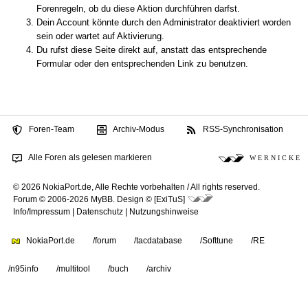
Forenregeln, ob du diese Aktion durchführen darfst.
Dein Account könnte durch den Administrator deaktiviert worden
sein oder wartet auf Aktivierung.
Du rufst diese Seite direkt auf, anstatt das entsprechende
Formular oder den entsprechenden Link zu benutzen.
Foren-Team
Archiv-Modus
RSS-Synchronisation
Alle Foren als gelesen markieren
W E R N I C K E
© 2026 NokiaPort.de,
Alle Rechte vorbehalten /
All rights reserved.
Forum © 2006-2026
MyBB
.
Design © [ExiTuS]
Info/Impressum
|
Datenschutz
|
Nutzungshinweise
NokiaPort.de
/forum
/tacdatabase
/Softtune
/RE
/n95info
/multitool
/buch
/archiv