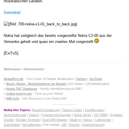
musikalischen Geräten.
Datenblatt
Nokia hat zeitgleich das bereits vorgestellte Nokia C2-00 aus der
Versenke geholt und quasi ein zweites Mal vorgestellt
[ExiTuS]
Webmaster / Administrator
NokiaPort.de
- The Center Of Mobile Modification |
Twitter
|
YouTube
»
Buch: Nokia - Mobiletelefone im Details
(316 Seiten / 126 Abbildungen)
»
Nokia TAC Database
- Handy-Identifizierung via IMEI
»
nokia-tuning.net
- Tune up your Nokia!
»
N95-Info
- Info-Ressource zum Nokia N95
Nokia Hot Topics:
Reset/Formatierung
|
Tasten-Codes
|
Zugriffscodes
|
Sicherheitscode
|
Unlock
|
Typenbezeichnungen
|
Nokia Series
|
DCT/BB5
|
Symbian-
Geräte
|
Display-Symbole
|
Dual-SIM-Adapter
|
Made In
|
Akkus
|
Ladegeräte
|
Datenkabel
|
Vorstellungen
| FW-Update:
JAF
,
Phoenix
|
Datensicherung