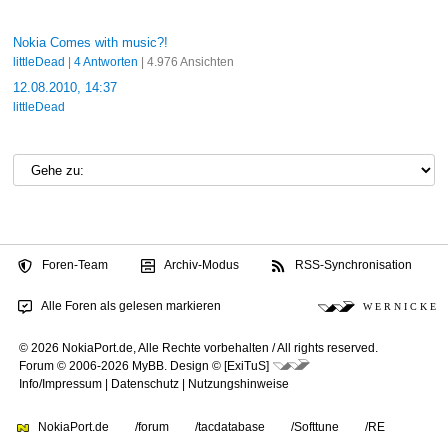
Nokia Comes with music?!
littleDead
|
4 Antworten
| 4.976 Ansichten
12.08.2010, 14:37
littleDead
Foren-Team
Archiv-Modus
RSS-Synchronisation
Alle Foren als gelesen markieren
W E R N I C K E
© 2026 NokiaPort.de,
Alle Rechte vorbehalten /
All rights reserved.
Forum © 2006-2026
MyBB
.
Design © [ExiTuS]
Info/Impressum
|
Datenschutz
|
Nutzungshinweise
NokiaPort.de
/forum
/tacdatabase
/Softtune
/RE