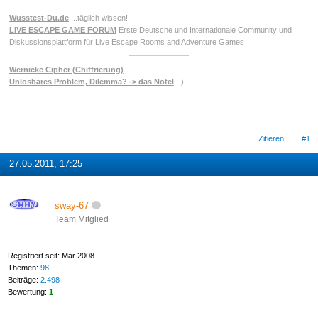
Wusstest-Du.de
...täglich wissen!
LIVE ESCAPE GAME FORUM
Erste Deutsche und Internationale Community und
Diskussionsplattform für Live Escape Rooms and Adventure Games
Wernicke Cipher (Chiffrierung)
Unlösbares Problem, Dilemma? -> das Nötel
:-)
Zitieren
#1
27.05.2011, 17:25
sway-67
Team Mitglied
Registriert seit: Mar 2008
Themen:
98
Beiträge:
2.498
Bewertung:
1