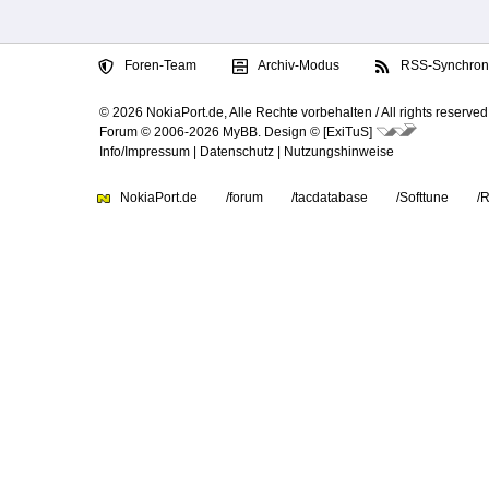
Foren-Team
Archiv-Modus
RSS-Synchroni
© 2026 NokiaPort.de,
Alle Rechte vorbehalten /
All rights reserved
Forum © 2006-2026
MyBB
.
Design © [ExiTuS]
Info/Impressum
|
Datenschutz
|
Nutzungshinweise
NokiaPort.de
/forum
/tacdatabase
/Softtune
/