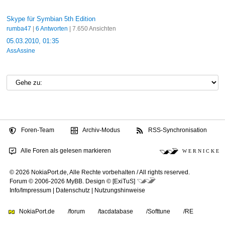
Skype für Symbian 5th Edition
rumba47
|
6 Antworten
| 7.650 Ansichten
05.03.2010, 01:35
AssAssine
Foren-Team
Archiv-Modus
RSS-Synchronisation
Alle Foren als gelesen markieren
W E R N I C K E
© 2026 NokiaPort.de,
Alle Rechte vorbehalten /
All rights reserved.
Forum © 2006-2026
MyBB
.
Design © [ExiTuS]
Info/Impressum
|
Datenschutz
|
Nutzungshinweise
NokiaPort.de
/forum
/tacdatabase
/Softtune
/RE