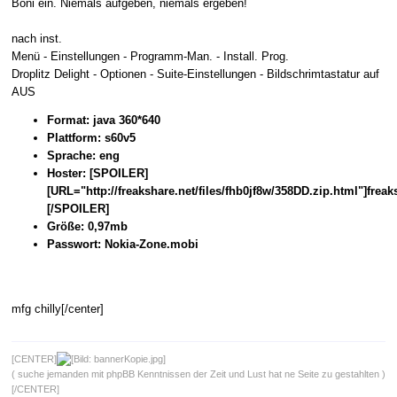
Boni ein. Niemals aufgeben, niemals ergeben!
nach inst.
Menü - Einstellungen - Programm-Man. - Install. Prog.
Droplitz Delight - Optionen - Suite-Einstellungen - Bildschrimtastatur auf
AUS
Format: java 360*640
Plattform: s60v5
Sprache: eng
Hoster: [SPOILER]
[URL="http://freakshare.net/files/fhb0jf8w/358DD.zip.html"]frea
[/SPOILER]
Größe: 0,97mb
Passwort: Nokia-Zone.mobi
mfg chilly[/center]
[CENTER]
( suche jemanden mit phpBB Kenntnissen der Zeit und Lust hat ne Seite zu gestahlten )
[/CENTER]