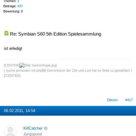
Themen:
3
Beiträge:
437
Bewertung:
0
Re: Symbian S60 5th Edition Spielesammlung
ist erledigt
[CENTER]
( suche jemanden mit phpBB Kenntnissen der Zeit und Lust hat ne Seite zu gestahlten )
[/CENTER]
Zitieren
#417
06.02.2011, 14:54
KillCatcher
Jungspund