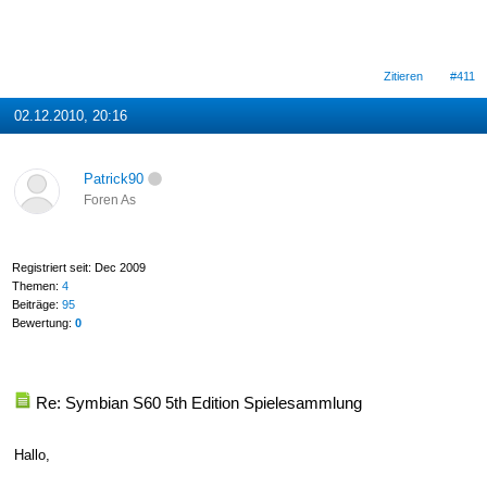
Zitieren
#411
02.12.2010, 20:16
Patrick90
Foren As
Registriert seit: Dec 2009
Themen:
4
Beiträge:
95
Bewertung:
0
Re: Symbian S60 5th Edition Spielesammlung
Hallo,