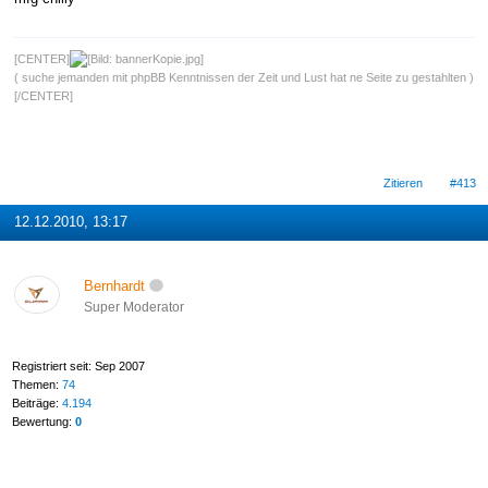
[CENTER]
( suche jemanden mit phpBB Kenntnissen der Zeit und Lust hat ne Seite zu gestahlten )
[/CENTER]
Zitieren
#413
12.12.2010, 13:17
Bernhardt
Super Moderator
Registriert seit: Sep 2007
Themen:
74
Beiträge:
4.194
Bewertung:
0