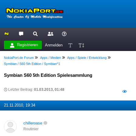
Registrieren
Anmelden
NokiaPort.de Forum
Apps / Medien
Apps / Spiele / Entwicklung
Symbian / S60 5th Edition / Symbian^1
Symbian S60 5th Edition Spielesammlung
Letzter Beitrag:
01.03.2013, 01:48
21.11.2010, 19:34
chilleroase
Routinier