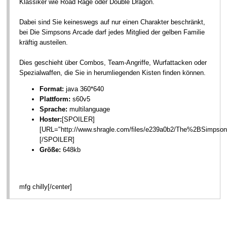
Klassiker wie Road Rage oder Double Dragon.
Dabei sind Sie keineswegs auf nur einen Charakter beschränkt,
bei Die Simpsons Arcade darf jedes Mitglied der gelben Familie
kräftig austeilen.
Dies geschieht über Combos, Team-Angriffe, Wurfattacken oder
Spezialwaffen, die Sie in herumliegenden Kisten finden können.
Format:
java 360*640
Plattform:
s60v5
Sprache:
multilanguage
Hoster:
[SPOILER]
[URL="http://www.shragle.com/files/e239a0b2/The%2BSimps
[/SPOILER]
Größe:
648kb
mfg chilly[/center]