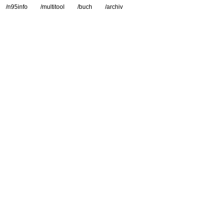
/n95info
/multitool
/buch
/archiv