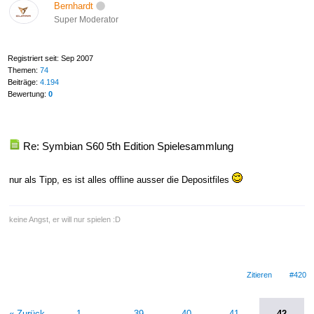
Bernhardt
Super Moderator
Registriert seit: Sep 2007
Themen:
74
Beiträge:
4.194
Bewertung:
0
Re: Symbian S60 5th Edition Spielesammlung
nur als Tipp, es ist alles offline ausser die Depositfiles
keine Angst, er will nur spielen :D
Zitieren
#420
« Zurück
1
…
39
40
41
42