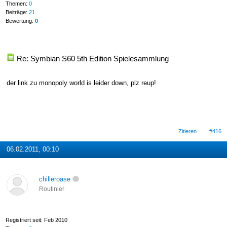
Themen:
0
Beiträge:
21
Bewertung:
0
Re: Symbian S60 5th Edition Spielesammlung
der link zu monopoly world is leider down, plz reup!
Zitieren
#416
06.02.2011, 00:10
chilleroase
Routinier
Registriert seit: Feb 2010