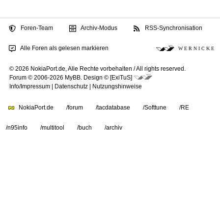
Foren-Team
Archiv-Modus
RSS-Synchronisation
Alle Foren als gelesen markieren
W E R N I C K E
© 2026 NokiaPort.de,
Alle Rechte vorbehalten /
All rights reserved.
Forum © 2006-2026
MyBB
.
Design © [ExiTuS]
Info/Impressum
|
Datenschutz
|
Nutzungshinweise
NokiaPort.de
/forum
/tacdatabase
/Softtune
/RE
/n95info
/multitool
/buch
/archiv