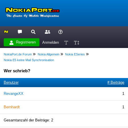
Registrieren
Anmelden
NokiaPort.de Forum
Nokia Allgemein
Nokia ESeries
Nokia E5 keine Mail Synchronisation
Wer schrieb?
Benutzer
# Beiträge
RevangeXX
1
Bernhardt
1
Gesamtanzahl der Beiträge: 2