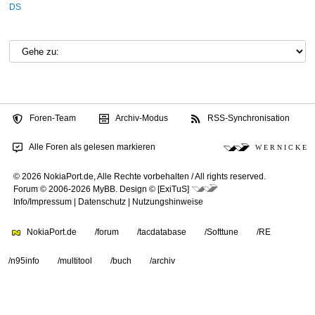
DS
Foren-Team
Archiv-Modus
RSS-Synchronisation
Alle Foren als gelesen markieren
W E R N I C K E
© 2026 NokiaPort.de,
Alle Rechte vorbehalten /
All rights reserved.
Forum © 2006-2026
MyBB
.
Design © [ExiTuS]
Info/Impressum
|
Datenschutz
|
Nutzungshinweise
NokiaPort.de
/forum
/tacdatabase
/Softtune
/RE
/n95info
/multitool
/buch
/archiv