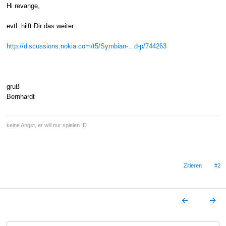
Hi revange,
evtl. hilft Dir das weiter:
http://discussions.nokia.com/t5/Symbian-...d-p/744263
gruß
Bernhardt
keine Angst, er will nur spielen :D
Zitieren
#2