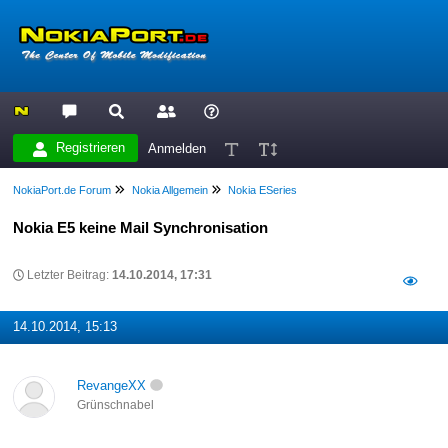
Registrieren
Anmelden
NokiaPort.de Forum
Nokia Allgemein
Nokia ESeries
Nokia E5 keine Mail Synchronisation
Letzter Beitrag:
14.10.2014, 17:31
14.10.2014, 15:13
RevangeXX
Grünschnabel