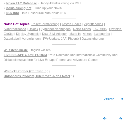
»
Nokia TAC Database
- Handy-Identifizierung via IMEI
»
nokia-tuning.net
- Tune up your Nokia!
»
N95-Info
- Info-Ressource zum Nokia N95
Nokia Hot Topics:
Reset/Formatierung
|
Tasten-Codes
|
Zugriffscodes
|
Sicherheitscode
|
Unlock
|
Typenbezeichnungen
|
Nokia Series
|
DCT/BB5
|
Symbian-
Geräte
|
Display-Symbole
|
Dual-SIM-Adapter
|
Made In
|
Akkus
|
Ladegeräte
|
Datenkabel
|
Vorstellungen
| FW-Update:
JAF
,
Phoenix
|
Datensicherung
Wusstest-Du.de
...täglich wissen!
LIVE ESCAPE GAME FORUM
Erste Deutsche und Internationale Community und
Diskussionsplattform für Live Escape Rooms and Adventure Games
Wernicke Cipher (Chiffrierung)
Unlösbares Problem, Dilemma? -> das Nötel
:-)
Zitieren
#1