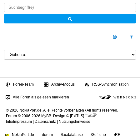
Foren-Team
Archiv-Modus
RSS-Synchronisation
Alle Foren als gelesen markieren
W E R N I C K E
© 2026 NokiaPort.de,
Alle Rechte vorbehalten /
All rights reserved.
Forum © 2006-2026
MyBB
.
Design © [ExiTuS]
Info/Impressum
|
Datenschutz
|
Nutzungshinweise
NokiaPort.de
/forum
/tacdatabase
/Softtune
/RE