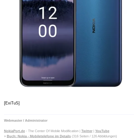
[ExiTuS]
Webmaster / Administrator
NokiaPort.de
- The Center Of Mobile Modification |
Twitter
|
YouTube
»
Buch: Nokia - Mobiletelefone im Details
(316 Seiten / 126 Abbildungen)