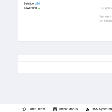
Beiträge:
216
Bewertung:
1
Hier geht
Wer ein H
Ich nehme
Foren-Team
Archiv-Modus
RSS-Synchroni