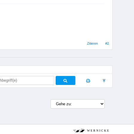
Zitieren
#2
W E R N I C K E