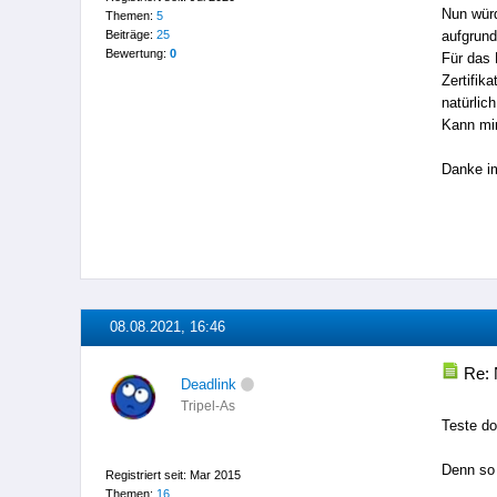
Nun würd
Themen:
5
Beiträge:
25
aufgrund
Bewertung:
0
Für das 
Zertifik
natürlic
Kann mir
Danke im
08.08.2021, 16:46
Re: 
Deadlink
Tripel-As
Teste d
Denn so 
Registriert seit: Mar 2015
Themen:
16