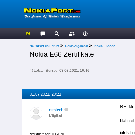
NokiaPort.de Forum
Nokia Allgemein
Nokia ESeries
Nokia E66 Zertifikate
Letzter Beitrag:
08.08.2021, 16:46
01.07.2021, 20:21
RE: Nok
errotech
Mitglied
N'abend 
ich hab 
Registriert seit: Jul 2020