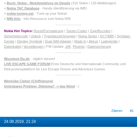
»
Buch: Nokia - Mobiletelefone im Details
(316 Seiten / 126 Abbildungen)
»
Nokia TAC Database
- Handy-Identifizierung via IMEI
»
nokia-tuning.net
- Tune up your Nokia!
»
N95-Info
- Info-Ressource zum Nokia N95
Nokia Hot Topics:
Reset/Formatierung
|
Tasten-Codes
|
Zugriffscodes
|
Sicherheitscode
|
Unlock
|
Typenbezeichnungen
|
Nokia Series
|
DCT/BB5
|
Symbian-
Geräte
|
Display-Symbole
|
Dual-SIM-Adapter
|
Made In
|
Akkus
|
Ladegeräte
|
Datenkabel
|
Vorstellungen
| FW-Update:
JAF
,
Phoenix
|
Datensicherung
Wusstest-Du.de
...täglich wissen!
LIVE ESCAPE GAME FORUM
Erste Deutsche und Internationale Community und
Diskussionsplattform für Live Escape Rooms and Adventure Games
Wernicke Cipher (Chiffrierung)
Unlösbares Problem, Dilemma? -> das Nötel
:-)
Zitieren
#1
24.08.2019, 21:24