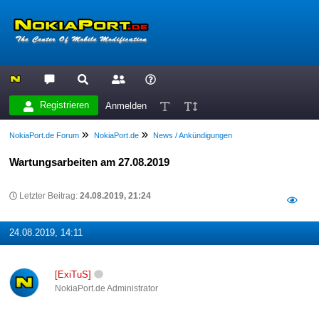
Registrieren
Anmelden
NokiaPort.de Forum
NokiaPort.de
News / Ankündigungen
Wartungsarbeiten am 27.08.2019
Letzter Beitrag:
24.08.2019, 21:24
24.08.2019, 14:11
[ExiTuS]
NokiaPort.de Administrator