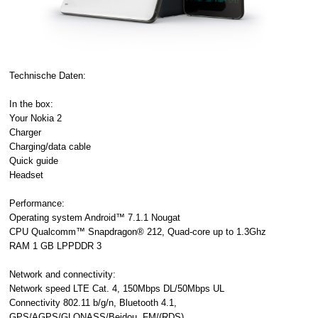
Technische Daten:
In the box:
Your Nokia 2
Charger
Charging/data cable
Quick guide
Headset
Performance:
Operating system Android™ 7.1.1 Nougat
CPU Qualcomm™ Snapdragon® 212, Quad-core up to 1.3Ghz
RAM 1 GB LPPDDR 3
Network and connectivity:
Network speed LTE Cat. 4, 150Mbps DL/50Mbps UL
Connectivity 802.11 b/g/n, Bluetooth 4.1,
GPS/AGPS/GLONASS/Beidou, FM/(RDS)