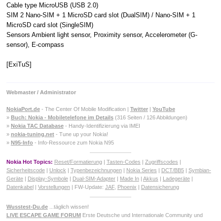
Cable type MicroUSB (USB 2.0)
SIM 2 Nano-SIM + 1 MicroSD card slot (DualSIM) / Nano-SIM + 1
MicroSD card slot (SingleSIM)
Sensors Ambient light sensor, Proximity sensor, Accelerometer (G-
sensor), E-compass
[ExiTuS]
Webmaster / Administrator
NokiaPort.de
- The Center Of Mobile Modification |
Twitter
|
YouTube
»
Buch: Nokia - Mobiletelefone im Details
(316 Seiten / 126 Abbildungen)
»
Nokia TAC Database
- Handy-Identifizierung via IMEI
»
nokia-tuning.net
- Tune up your Nokia!
»
N95-Info
- Info-Ressource zum Nokia N95
Nokia Hot Topics:
Reset/Formatierung
|
Tasten-Codes
|
Zugriffscodes
|
Sicherheitscode
|
Unlock
|
Typenbezeichnungen
|
Nokia Series
|
DCT/BB5
|
Symbian-
Geräte
|
Display-Symbole
|
Dual-SIM-Adapter
|
Made In
|
Akkus
|
Ladegeräte
|
Datenkabel
|
Vorstellungen
| FW-Update:
JAF
,
Phoenix
|
Datensicherung
Wusstest-Du.de
...täglich wissen!
LIVE ESCAPE GAME FORUM
Erste Deutsche und Internationale Community und