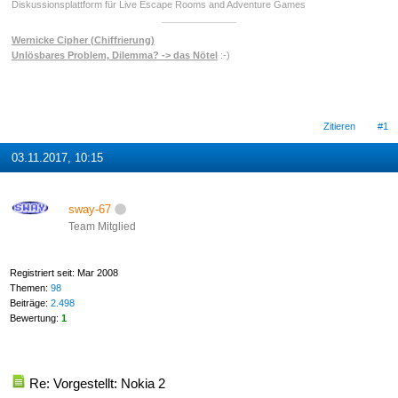
Diskussionsplattform für Live Escape Rooms and Adventure Games
Wernicke Cipher (Chiffrierung)
Unlösbares Problem, Dilemma? -> das Nötel
:-)
Zitieren
#1
03.11.2017, 10:15
sway-67
Team Mitglied
Registriert seit: Mar 2008
Themen:
98
Beiträge:
2.498
Bewertung:
1
Re: Vorgestellt: Nokia 2