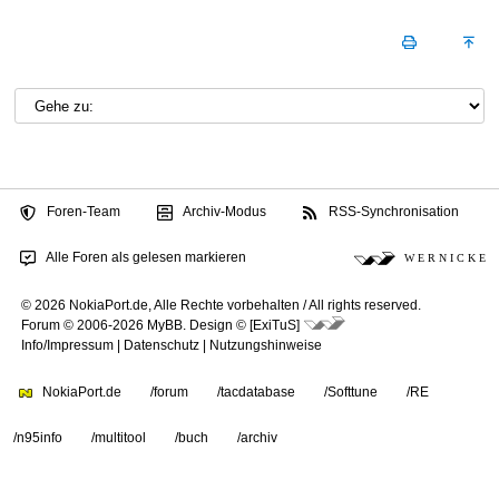
Foren-Team
Archiv-Modus
RSS-Synchronisation
Alle Foren als gelesen markieren
W E R N I C K E
© 2026 NokiaPort.de,
Alle Rechte vorbehalten /
All rights reserved.
Forum © 2006-2026
MyBB
.
Design © [ExiTuS]
Info/Impressum
|
Datenschutz
|
Nutzungshinweise
NokiaPort.de
/forum
/tacdatabase
/Softtune
/RE
/n95info
/multitool
/buch
/archiv