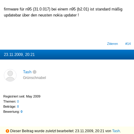
firmware für n95 (31.0.017) bei einem n95 (b2.01) ist standard mäßig
updatebar über den neusten nokia updater !
Zitieren
#14
23.11.2009, 20:21
Tash
Grünschnabel
Registriert seit: May 2009
Themen:
0
Beiträge:
8
Bewertung:
0
Dieser Beitrag wurde zuletzt bearbeitet: 23.11.2009, 20:21 von
Tash
.