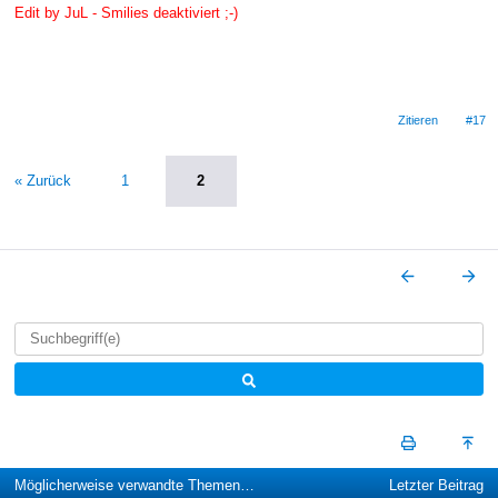
Edit by JuL - Smilies deaktiviert ;-)
Zitieren
#17
« Zurück
1
2
Möglicherweise verwandte Themen…
Letzter Beitrag