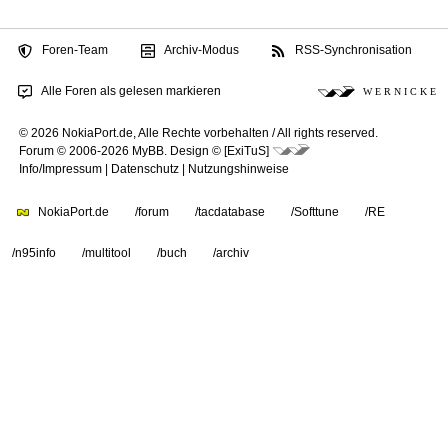
Foren-Team
Archiv-Modus
RSS-Synchronisation
Alle Foren als gelesen markieren
W E R N I C K E
© 2026 NokiaPort.de,
Alle Rechte vorbehalten /
All rights reserved.
Forum © 2006-2026
MyBB
.
Design © [ExiTuS]
Info/Impressum
|
Datenschutz
|
Nutzungshinweise
NokiaPort.de
/forum
/tacdatabase
/Softtune
/RE
/n95info
/multitool
/buch
/archiv