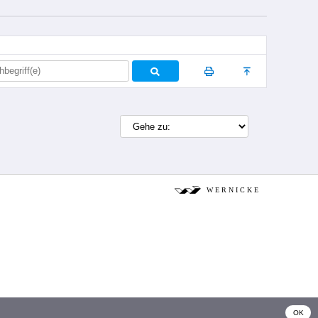
W E R N I C K E
OK