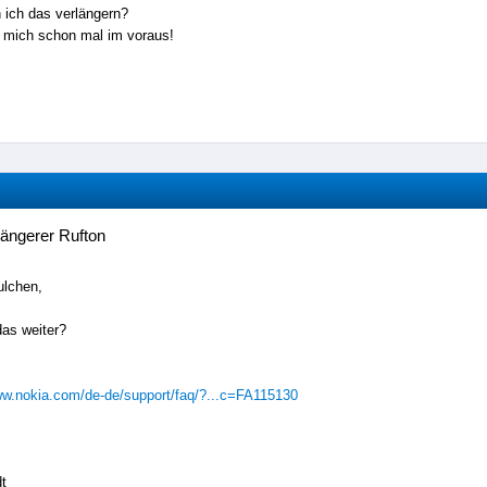
 ich das verlängern?
 mich schon mal im voraus!
längerer Rufton
ulchen,
 das weiter?
ww.nokia.com/de-de/support/faq/?...c=FA115130
t