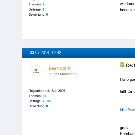
wie kann
Themen:
1
Beiträge:
1
bedanke
Bewertung:
0
03.07.2014, 14:42
Re: 
Bernhardt
Super Moderator
Hallo pa
Registriert seit: Sep 2007
hilft Dir
Themen:
74
Beiträge:
4.194
Bewertung:
0
http://w
gruß
Bernhard