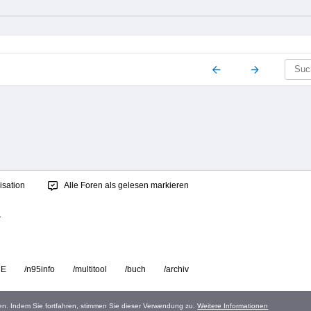
sation
Alle Foren als gelesen markieren
.
RE
/n95info
/multitool
/buch
/archiv
en. Indem Sie fortfahren, stimmen Sie dieser Verwendung zu.
Weitere Informationen