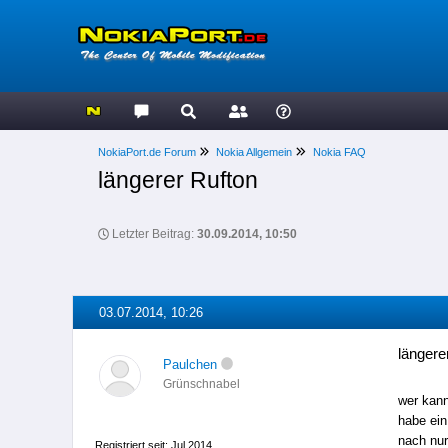
NokiaPort.de Forum
Nokia Allgemein
Nokia FAQ
längerer Rufton
Letzter Beitrag:
30.09.2014, 10:50
03.07.2014, 10:26
längere
Paulchen
Grünschnabel
wer kann
habe ein
nach nur
Registriert seit: Jul 2014