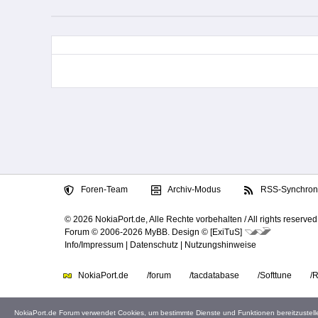
Foren-Team
Archiv-Modus
RSS-Synchroni
© 2026 NokiaPort.de,
Alle Rechte vorbehalten /
All rights reserved
Forum © 2006-2026
MyBB
.
Design © [ExiTuS]
Info/Impressum
|
Datenschutz
|
Nutzungshinweise
NokiaPort.de
/forum
/tacdatabase
/Softtune
/
NokiaPort.de Forum verwendet Cookies, um bestimmte Dienste und Funktionen bereitzustell