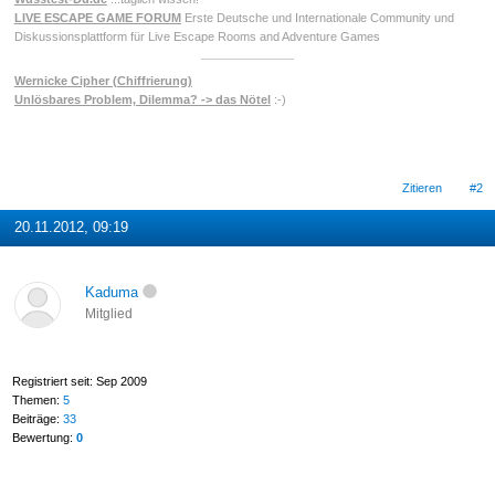
LIVE ESCAPE GAME FORUM
Erste Deutsche und Internationale Community und
Diskussionsplattform für Live Escape Rooms and Adventure Games
Wernicke Cipher (Chiffrierung)
Unlösbares Problem, Dilemma? -> das Nötel
:-)
Zitieren
#2
20.11.2012, 09:19
Kaduma
Mitglied
Registriert seit: Sep 2009
Themen:
5
Beiträge:
33
Bewertung:
0