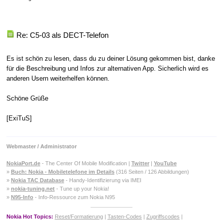
Re: C5-03 als DECT-Telefon
Es ist schön zu lesen, dass du zu deiner Lösung gekommen bist, danke
für die Beschreibung und Infos zur alternativen App. Sicherlich wird es
anderen Usern weiterhelfen können.
Schöne Grüße
[ExiTuS]
Webmaster / Administrator
NokiaPort.de
- The Center Of Mobile Modification |
Twitter
|
YouTube
»
Buch: Nokia - Mobiletelefone im Details
(316 Seiten / 126 Abbildungen)
»
Nokia TAC Database
- Handy-Identifizierung via IMEI
»
nokia-tuning.net
- Tune up your Nokia!
»
N95-Info
- Info-Ressource zum Nokia N95
Nokia Hot Topics:
Reset/Formatierung
|
Tasten-Codes
|
Zugriffscodes
|