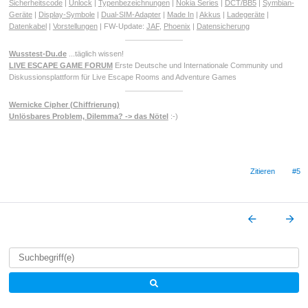
Sicherheitscode
|
Unlock
|
Typenbezeichnungen
|
Nokia Series
|
DCT/BB5
|
Symbian-
Geräte
|
Display-Symbole
|
Dual-SIM-Adapter
|
Made In
|
Akkus
|
Ladegeräte
|
Datenkabel
|
Vorstellungen
| FW-Update:
JAF
,
Phoenix
|
Datensicherung
Wusstest-Du.de
...täglich wissen!
LIVE ESCAPE GAME FORUM
Erste Deutsche und Internationale Community und
Diskussionsplattform für Live Escape Rooms and Adventure Games
Wernicke Cipher (Chiffrierung)
Unlösbares Problem, Dilemma? -> das Nötel
:-)
Zitieren
#5