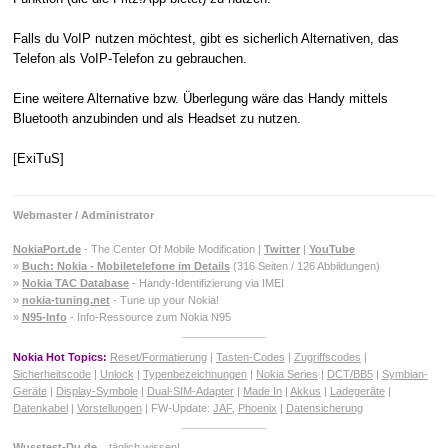
Falls du VoIP nutzen möchtest, gibt es sicherlich Alternativen, das
Telefon als VoIP-Telefon zu gebrauchen.
Eine weitere Alternative bzw. Überlegung wäre das Handy mittels
Bluetooth anzubinden und als Headset zu nutzen.
[ExiTuS]
Webmaster / Administrator
NokiaPort.de
- The Center Of Mobile Modification |
Twitter
|
YouTube
»
Buch: Nokia - Mobiletelefone im Details
(316 Seiten / 126 Abbildungen)
»
Nokia TAC Database
- Handy-Identifizierung via IMEI
»
nokia-tuning.net
- Tune up your Nokia!
»
N95-Info
- Info-Ressource zum Nokia N95
Nokia Hot Topics:
Reset/Formatierung
|
Tasten-Codes
|
Zugriffscodes
|
Sicherheitscode
|
Unlock
|
Typenbezeichnungen
|
Nokia Series
|
DCT/BB5
|
Symbian-
Geräte
|
Display-Symbole
|
Dual-SIM-Adapter
|
Made In
|
Akkus
|
Ladegeräte
|
Datenkabel
|
Vorstellungen
| FW-Update:
JAF
,
Phoenix
|
Datensicherung
Wusstest-Du.de
...täglich wissen!