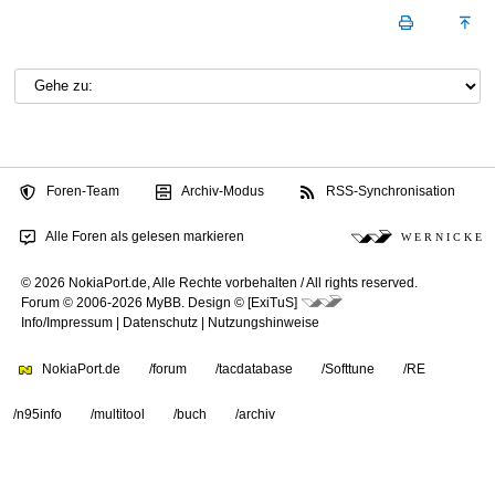
Foren-Team
Archiv-Modus
RSS-Synchronisation
Alle Foren als gelesen markieren
W E R N I C K E
© 2026 NokiaPort.de,
Alle Rechte vorbehalten /
All rights reserved.
Forum © 2006-2026
MyBB
.
Design © [ExiTuS]
Info/Impressum
|
Datenschutz
|
Nutzungshinweise
NokiaPort.de
/forum
/tacdatabase
/Softtune
/RE
/n95info
/multitool
/buch
/archiv