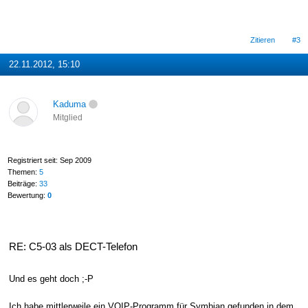
Zitieren
#3
22.11.2012, 15:10
Kaduma
Mitglied
Registriert seit: Sep 2009
Themen:
5
Beiträge:
33
Bewertung:
0
RE: C5-03 als DECT-Telefon
Und es geht doch ;-P
Ich habe mittlerweile ein VOIP-Programm für Symbian gefunden in dem