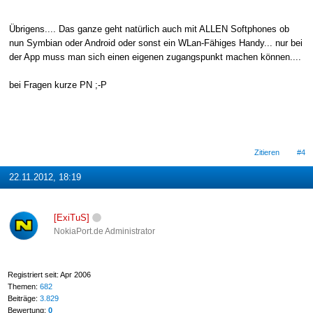
Übrigens.... Das ganze geht natürlich auch mit ALLEN Softphones ob
nun Symbian oder Android oder sonst ein WLan-Fähiges Handy... nur bei
der App muss man sich einen eigenen zugangspunkt machen können....
bei Fragen kurze PN ;-P
Zitieren
#4
22.11.2012, 18:19
[ExiTuS]
NokiaPort.de Administrator
Registriert seit: Apr 2006
Themen:
682
Beiträge:
3.829
Bewertung:
0