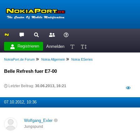
Registrieren
Anmelden
NokiaPort.de Forum
Nokia Allgemein
Nokia ESeries
Belle Refresh fuer E7-00
Letzter Beitrag:
30.06.2013, 16:21
07.10.2012, 10:36
Wolfgang_Exler
Jungspund