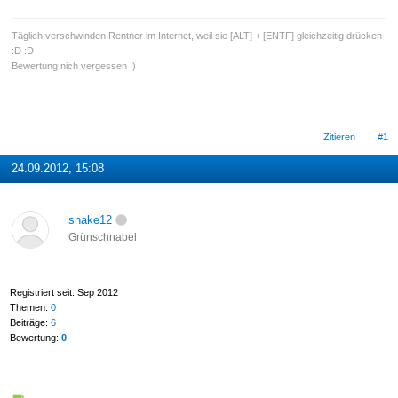
Täglich verschwinden Rentner im Internet, weil sie [ALT] + [ENTF] gleichzeitig drücken
:D :D
Bewertung nich vergessen :)
Zitieren
#1
24.09.2012, 15:08
snake12
Grünschnabel
Registriert seit: Sep 2012
Themen:
0
Beiträge:
6
Bewertung:
0