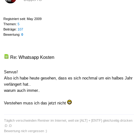
Registriert seit: May 2009
Themen:
5
Beiträge:
107
Bewertung:
0
Re: Whatsapp Kosten
Servus!
Also ich habe heute gesehen, dass es sich nochmal um ein halbes Jahr
verlängert hat..
warum auch immer..
Verstehen muss ich das jetzt nicht
Täglich verschwinden Rentner im Internet, weil sie [ALT] + [ENTF] gleichzeitig drücken
:D :D
Bewertung nich vergessen :)