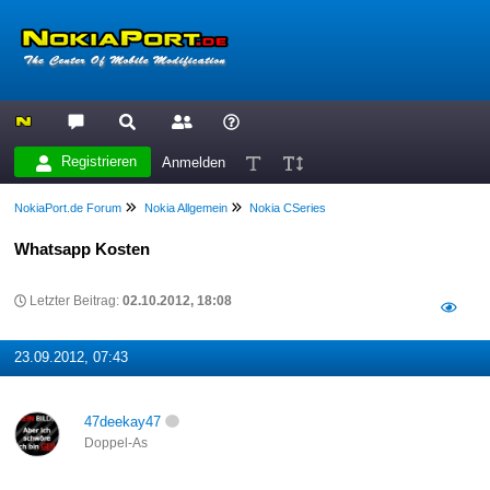
Registrieren
Anmelden
NokiaPort.de Forum
Nokia Allgemein
Nokia CSeries
Whatsapp Kosten
Letzter Beitrag:
02.10.2012, 18:08
23.09.2012, 07:43
47deekay47
Doppel-As