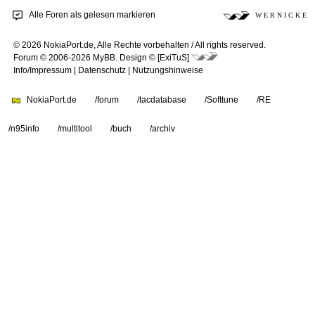
Alle Foren als gelesen markieren
W E R N I C K E
© 2026 NokiaPort.de,
Alle Rechte vorbehalten /
All rights reserved.
Forum © 2006-2026
MyBB
.
Design © [ExiTuS]
Info/Impressum
|
Datenschutz
|
Nutzungshinweise
NokiaPort.de
/forum
/tacdatabase
/Softtune
/RE
/n95info
/multitool
/buch
/archiv