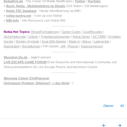
NokiaPort.de
- The Center Of Mobile Modification |
Twitter
|
YouTube
»
Buch: Nokia - Mobiletelefone im Details
(316 Seiten / 126 Abbildungen)
»
Nokia TAC Database
- Handy-Identifizierung via IMEI
»
nokia-tuning.net
- Tune up your Nokia!
»
N95-Info
- Info-Ressource zum Nokia N95
Nokia Hot Topics:
Reset/Formatierung
|
Tasten-Codes
|
Zugriffscodes
|
Sicherheitscode
|
Unlock
|
Typenbezeichnungen
|
Nokia Series
|
DCT/BB5
|
Symbian-
Geräte
|
Display-Symbole
|
Dual-SIM-Adapter
|
Made In
|
Akkus
|
Ladegeräte
|
Datenkabel
|
Vorstellungen
| FW-Update:
JAF
,
Phoenix
|
Datensicherung
Wusstest-Du.de
...täglich wissen!
LIVE ESCAPE GAME FORUM
Erste Deutsche und Internationale Community und
Diskussionsplattform für Live Escape Rooms and Adventure Games
Wernicke Cipher (Chiffrierung)
Unlösbares Problem, Dilemma? -> das Nötel
:-)
Zitieren
#2