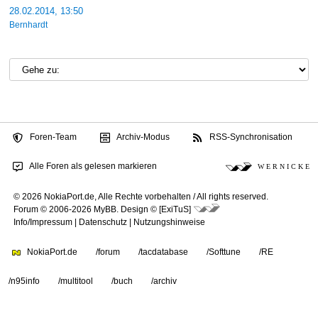
28.02.2014, 13:50
Bernhardt
Foren-Team
Archiv-Modus
RSS-Synchronisation
Alle Foren als gelesen markieren
W E R N I C K E
© 2026 NokiaPort.de,
Alle Rechte vorbehalten /
All rights reserved.
Forum © 2006-2026
MyBB
.
Design © [ExiTuS]
Info/Impressum
|
Datenschutz
|
Nutzungshinweise
NokiaPort.de
/forum
/tacdatabase
/Softtune
/RE
/n95info
/multitool
/buch
/archiv