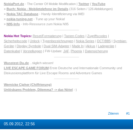
NokiaPort.de
- The Center Of Mobile Modification |
Twitter
|
YouTube
»
Buch: Nokia - Mobiletelefone im Details
(316 Seiten / 126 Abbildungen)
»
Nokia TAC Database
- Handy-Identifizierung via IMEI
»
nokia-tuning.net
- Tune up your Nokia!
»
N95-Info
- Info-Ressource zum Nokia N95
Nokia Hot Topics:
Reset/Formatierung
|
Tasten-Codes
|
Zugriffscodes
|
Sicherheitscode
|
Unlock
|
Typenbezeichnungen
|
Nokia Series
|
DCT/BB5
|
Symbian-
Geräte
|
Display-Symbole
|
Dual-SIM-Adapter
|
Made In
|
Akkus
|
Ladegeräte
|
Datenkabel
|
Vorstellungen
| FW-Update:
JAF
,
Phoenix
|
Datensicherung
Wusstest-Du.de
...täglich wissen!
LIVE ESCAPE GAME FORUM
Erste Deutsche und Internationale Community und
Diskussionsplattform für Live Escape Rooms and Adventure Games
Wernicke Cipher (Chiffrierung)
Unlösbares Problem, Dilemma? -> das Nötel
:-)
Zitieren
#1
05.09.2012, 22:56