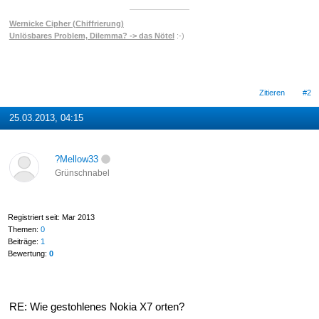
Wernicke Cipher (Chiffrierung)
Unlösbares Problem, Dilemma? -> das Nötel
:-)
Zitieren
#2
25.03.2013, 04:15
?Mellow33
Grünschnabel
Registriert seit: Mar 2013
Themen:
0
Beiträge:
1
Bewertung:
0
RE: Wie gestohlenes Nokia X7 orten?