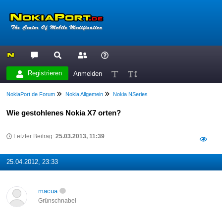
Registrieren
Anmelden
NokiaPort.de Forum
Nokia Allgemein
Nokia NSeries
Wie gestohlenes Nokia X7 orten?
Letzter Beitrag:
25.03.2013, 11:39
25.04.2012, 23:33
macua
Grünschnabel