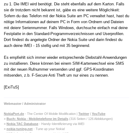
zu 1. Die IMEI wird benötigt. Die steht ebenfalls auf dem Karton. Falls
sie dir trotzdem nicht bekannt ist, gäbe es eine weitere Möglichkeit:
Sofern du das Telefon mit der Nokia Suite am PC verwaltet hast, hast du
nötige Informationen auf deinem PC in Form von Ordnern und Dateien
mit deienr Seriennummer. Falls Windows, durchsuche einfach mal deine
Festplatte in den Standard-Programmverzeichnissen und Userprofilen.
Dort findest du angelegte Ordner der Nokia Suite und darin findest du
auch deine IMEI - 15 stellig und mit 35 beginnend.
Es empfiehlt sich immer wieder entsprechende Diebstahl-Anwendungen
zu installieren. Diese können bei einem SIM-Kartenwechsel eine SMS
mit der neuen Rufnummer versenden und ggf. GPS-Koordinaten
mitsenden, z.b. F-Secure Anti Theft um nur eines zu nennen.
[ExiTuS]
Webmaster / Administrator
NokiaPort.de
- The Center Of Mobile Modification |
Twitter
|
YouTube
»
Buch: Nokia - Mobiletelefone im Details
(316 Seiten / 126 Abbildungen)
»
Nokia TAC Database
- Handy-Identifizierung via IMEI
»
nokia-tuning.net
- Tune up your Nokia!