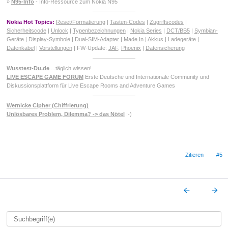
»
N95-Info
- Info-Ressource zum Nokia N95
Nokia Hot Topics:
Reset/Formatierung
|
Tasten-Codes
|
Zugriffscodes
|
Sicherheitscode
|
Unlock
|
Typenbezeichnungen
|
Nokia Series
|
DCT/BB5
|
Symbian-
Geräte
|
Display-Symbole
|
Dual-SIM-Adapter
|
Made In
|
Akkus
|
Ladegeräte
|
Datenkabel
|
Vorstellungen
| FW-Update:
JAF
,
Phoenix
|
Datensicherung
Wusstest-Du.de
...täglich wissen!
LIVE ESCAPE GAME FORUM
Erste Deutsche und Internationale Community und
Diskussionsplattform für Live Escape Rooms and Adventure Games
Wernicke Cipher (Chiffrierung)
Unlösbares Problem, Dilemma? -> das Nötel
:-)
Zitieren
#5