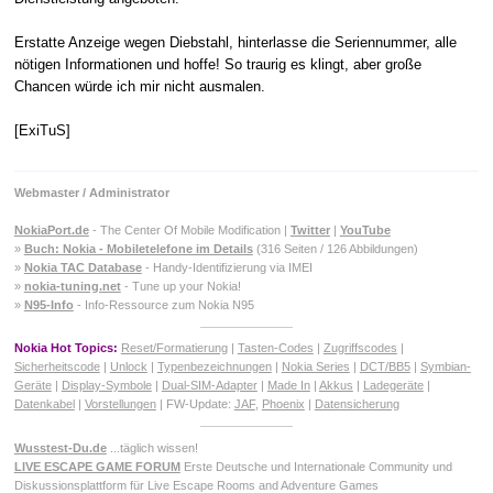
Erstatte Anzeige wegen Diebstahl, hinterlasse die Seriennummer, alle
nötigen Informationen und hoffe! So traurig es klingt, aber große
Chancen würde ich mir nicht ausmalen.
[ExiTuS]
Webmaster / Administrator
NokiaPort.de
- The Center Of Mobile Modification |
Twitter
|
YouTube
»
Buch: Nokia - Mobiletelefone im Details
(316 Seiten / 126 Abbildungen)
»
Nokia TAC Database
- Handy-Identifizierung via IMEI
»
nokia-tuning.net
- Tune up your Nokia!
»
N95-Info
- Info-Ressource zum Nokia N95
Nokia Hot Topics:
Reset/Formatierung
|
Tasten-Codes
|
Zugriffscodes
|
Sicherheitscode
|
Unlock
|
Typenbezeichnungen
|
Nokia Series
|
DCT/BB5
|
Symbian-
Geräte
|
Display-Symbole
|
Dual-SIM-Adapter
|
Made In
|
Akkus
|
Ladegeräte
|
Datenkabel
|
Vorstellungen
| FW-Update:
JAF
,
Phoenix
|
Datensicherung
Wusstest-Du.de
...täglich wissen!
LIVE ESCAPE GAME FORUM
Erste Deutsche und Internationale Community und
Diskussionsplattform für Live Escape Rooms and Adventure Games