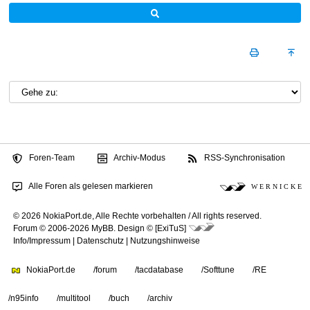
Foren-Team
Archiv-Modus
RSS-Synchronisation
Alle Foren als gelesen markieren
W E R N I C K E
© 2026 NokiaPort.de,
Alle Rechte vorbehalten /
All rights reserved.
Forum © 2006-2026
MyBB
.
Design © [ExiTuS]
Info/Impressum
|
Datenschutz
|
Nutzungshinweise
NokiaPort.de
/forum
/tacdatabase
/Softtune
/RE
/n95info
/multitool
/buch
/archiv