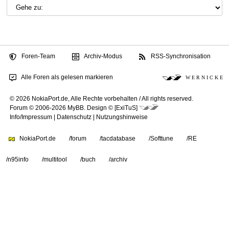
Foren-Team
Archiv-Modus
RSS-Synchronisation
Alle Foren als gelesen markieren
W E R N I C K E
© 2026 NokiaPort.de,
Alle Rechte vorbehalten /
All rights reserved.
Forum © 2006-2026
MyBB
.
Design © [ExiTuS]
Info/Impressum
|
Datenschutz
|
Nutzungshinweise
NokiaPort.de
/forum
/tacdatabase
/Softtune
/RE
/n95info
/multitool
/buch
/archiv