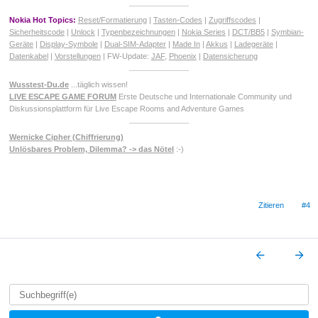
Nokia Hot Topics:
Reset/Formatierung
|
Tasten-Codes
|
Zugriffscodes
|
Sicherheitscode
|
Unlock
|
Typenbezeichnungen
|
Nokia Series
|
DCT/BB5
|
Symbian-
Geräte
|
Display-Symbole
|
Dual-SIM-Adapter
|
Made In
|
Akkus
|
Ladegeräte
|
Datenkabel
|
Vorstellungen
| FW-Update:
JAF
,
Phoenix
|
Datensicherung
Wusstest-Du.de
...täglich wissen!
LIVE ESCAPE GAME FORUM
Erste Deutsche und Internationale Community und
Diskussionsplattform für Live Escape Rooms and Adventure Games
Wernicke Cipher (Chiffrierung)
Unlösbares Problem, Dilemma? -> das Nötel
:-)
Zitieren
#4