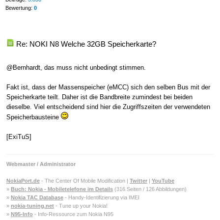
Bewertung:
0
Re: NOKI N8 Welche 32GB Speicherkarte?
@Bernhardt, das muss nicht unbedingt stimmen.
Fakt ist, dass der Massenspeicher (eMCC) sich den selben Bus mit der
Speicherkarte teilt. Daher ist die Bandbreite zumindest bei beiden
dieselbe. Viel entscheidend sind hier die Zugriffszeiten der verwendeten
Speicherbausteine
[ExiTuS]
Webmaster / Administrator
NokiaPort.de
- The Center Of Mobile Modification |
Twitter
|
YouTube
»
Buch: Nokia - Mobiletelefone im Details
(316 Seiten / 126 Abbildungen)
»
Nokia TAC Database
- Handy-Identifizierung via IMEI
»
nokia-tuning.net
- Tune up your Nokia!
»
N95-Info
- Info-Ressource zum Nokia N95