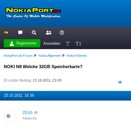
Registrieren
Anmelden
NokiaPort.de Forum
Nokia Allgemein
Nokia NSeries
NOKI N8 Welche 32GB Speicherkarte?
Letzter Beitrag:
23.10.2011, 23:45
23.10.2011, 16:39
ZEUS
Foren As