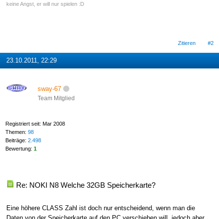
keine Angst, er will nur spielen :D
Zitieren
#2
23.10.2011, 22:29
sway-67
Team Mitglied
Registriert seit: Mar 2008
Themen:
98
Beiträge:
2.498
Bewertung:
1
Re: NOKI N8 Welche 32GB Speicherkarte?
Eine höhere CLASS Zahl ist doch nur entscheidend, wenn man die
Daten von der Speicherkarte auf den PC verschieben will, jedoch aber