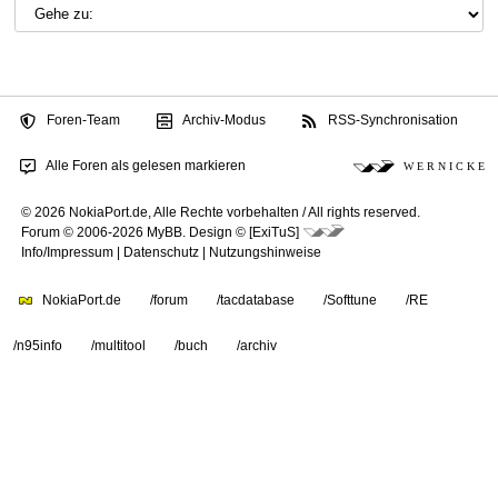
Foren-Team
Archiv-Modus
RSS-Synchronisation
Alle Foren als gelesen markieren
W E R N I C K E
© 2026 NokiaPort.de,
Alle Rechte vorbehalten /
All rights reserved.
Forum © 2006-2026
MyBB
.
Design © [ExiTuS]
Info/Impressum
|
Datenschutz
|
Nutzungshinweise
NokiaPort.de
/forum
/tacdatabase
/Softtune
/RE
/n95info
/multitool
/buch
/archiv