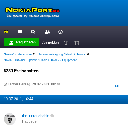
Registrieren
Anmelden
NokiaPort.de Forum
Datenübertragung / Flash / Unlock
Nokia Firmware-Update / Flash / Unlock / Equipment
5230 Freischalten
Letzter Beitrag:
29.07.2011, 00:20
10.07.2011, 16:44
tha_untouchable
Haudegen