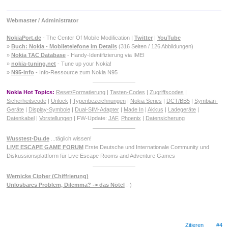
Webmaster / Administrator
NokiaPort.de
- The Center Of Mobile Modification |
Twitter
|
YouTube
»
Buch: Nokia - Mobiletelefone im Details
(316 Seiten / 126 Abbildungen)
»
Nokia TAC Database
- Handy-Identifizierung via IMEI
»
nokia-tuning.net
- Tune up your Nokia!
»
N95-Info
- Info-Ressource zum Nokia N95
Nokia Hot Topics:
Reset/Formatierung
|
Tasten-Codes
|
Zugriffscodes
|
Sicherheitscode
|
Unlock
|
Typenbezeichnungen
|
Nokia Series
|
DCT/BB5
|
Symbian-
Geräte
|
Display-Symbole
|
Dual-SIM-Adapter
|
Made In
|
Akkus
|
Ladegeräte
|
Datenkabel
|
Vorstellungen
| FW-Update:
JAF
,
Phoenix
|
Datensicherung
Wusstest-Du.de
...täglich wissen!
LIVE ESCAPE GAME FORUM
Erste Deutsche und Internationale Community und
Diskussionsplattform für Live Escape Rooms and Adventure Games
Wernicke Cipher (Chiffrierung)
Unlösbares Problem, Dilemma? -> das Nötel
:-)
Zitieren
#4