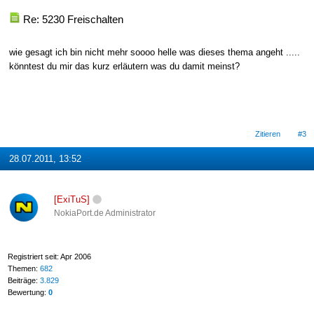
Re: 5230 Freischalten
wie gesagt ich bin nicht mehr soooo helle was dieses thema angeht .....
könntest du mir das kurz erläutern was du damit meinst?
Zitieren
#3
28.07.2011, 13:52
[ExiTuS]
NokiaPort.de Administrator
Registriert seit: Apr 2006
Themen:
682
Beiträge:
3.829
Bewertung:
0