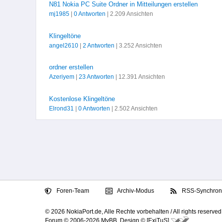
N81 Nokia PC Suite Ordner in Mitteilungen erstellen
mj1985
|
0 Antworten
| 2.209 Ansichten
Klingeltöne
angel2610
|
2 Antworten
| 3.252 Ansichten
ordner erstellen
Azeriyem
|
23 Antworten
| 12.391 Ansichten
Kostenlose Klingeltöne
Elrond31
|
0 Antworten
| 2.502 Ansichten
Foren-Team
Archiv-Modus
RSS-Synchroni
© 2026 NokiaPort.de,
Alle Rechte vorbehalten /
All rights reserved
Forum © 2006-2026
MyBB
.
Design © [ExiTuS]