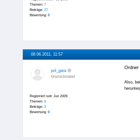
Themen:
7
Beiträge:
27
Bewertung:
0
08.06.2011, 11:57
Ordner 
pol_gara
Grünschnabel
Also, be
herunter
Registriert seit: Jun 2009
Themen:
0
Beiträge:
3
Bewertung:
0