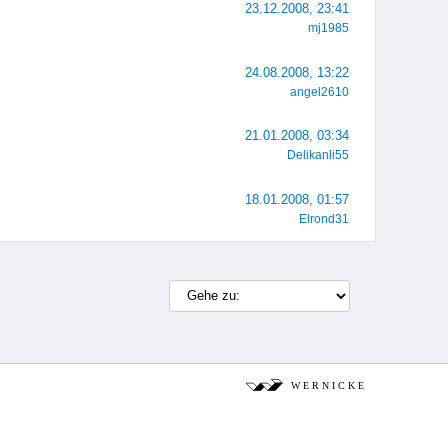
23.12.2008, 23:41
mj1985
24.08.2008, 13:22
angel2610
21.01.2008, 03:34
Delikanli55
18.01.2008, 01:57
Elrond31
W E R N I C K E