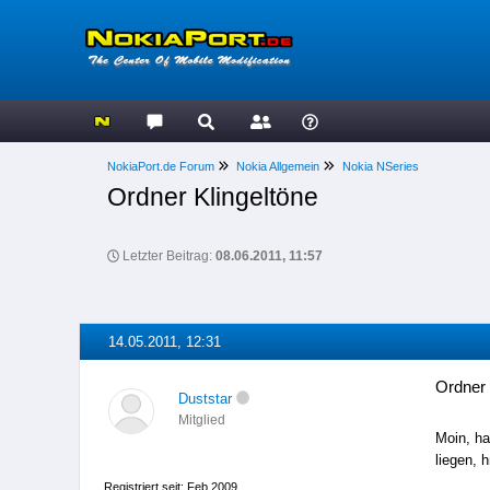
NokiaPort.de Forum
Nokia Allgemein
Nokia NSeries
Ordner Klingeltöne
Letzter Beitrag:
08.06.2011, 11:57
14.05.2011, 12:31
Ordner 
Duststar
Mitglied
Moin, ha
liegen,
Registriert seit: Feb 2009