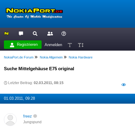
Registrieren
Anmelden
NokiaPort.de Forum
Nokia Allgemein
Nokia Hardware
Suche Mittelgehäuse E75 original
Letzter Beitrag:
02.03.2011, 08:15
01.03.2011, 09:28
freez
Jungspund