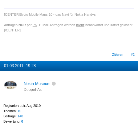
[CENTER]
Sygic Mobile Maps 10 - das Navi für Nokia Handys
Anfragen
NUR
per
PN
. E-Mail-Anfragen werden
nicht
beantwortet und
sofort
gelöscht.
[/CENTER]
Zitieren
#2
01.03.2011, 19:28
Nokia-Museum
Doppel-As
Registriert seit: Aug 2010
Themen:
10
Beiträge:
140
Bewertung:
0