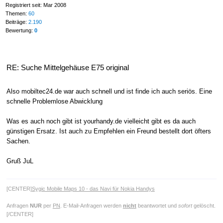
Registriert seit: Mar 2008
Themen:
60
Beiträge:
2.190
Bewertung:
0
RE: Suche Mittelgehäuse E75 original
Also mobiltec24.de war auch schnell und ist finde ich auch seriös. Eine
schnelle Problemlose Abwicklung
Was es auch noch gibt ist yourhandy.de vielleicht gibt es da auch
günstigen Ersatz. Ist auch zu Empfehlen ein Freund bestellt dort öfters
Sachen.
Gruß JuL
[CENTER]
Sygic Mobile Maps 10 - das Navi für Nokia Handys
Anfragen
NUR
per
PN
. E-Mail-Anfragen werden
nicht
beantwortet und
sofort
gelöscht.
[/CENTER]