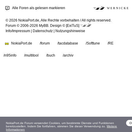
Alle Foren als gelesen markieren
W E R N I C K E
© 2026 NokiaPort.de,
Alle Rechte vorbehalten /
All rights reserved.
Forum © 2006-2026
MyBB
.
Design © [ExiTuS]
Info/Impressum
|
Datenschutz
|
Nutzungshinweise
NokiaPort.de
/forum
/tacdatabase
/Softtune
/RE
/n95info
/multitool
/buch
/archiv
NokiaPort.de Forum verwendet Cookies, um bestimmte Dienste und Funktionen
O
bereitzustellen. Indem Sie fortfahren, stimmen Sie dieser Verwendung zu.
Weitere
Informationen