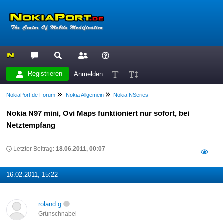
Registrieren
Anmelden
NokiaPort.de Forum
Nokia Allgemein
Nokia NSeries
Nokia N97 mini, Ovi Maps funktioniert nur sofort, bei
Netztempfang
Letzter Beitrag:
18.06.2011, 00:07
16.02.2011, 15:22
roland.g
Grünschnabel