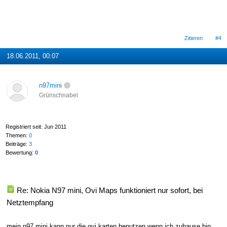
Zitieren
#4
18.06.2011, 00:07
n97mini
Grünschnabel
Registriert seit: Jun 2011
Themen:
0
Beiträge:
3
Bewertung:
0
Re: Nokia N97 mini, Ovi Maps funktioniert nur sofort, bei
Netztempfang
mein n97 mini kann nur die ovi karten benutzen wenn ich zuhause bin