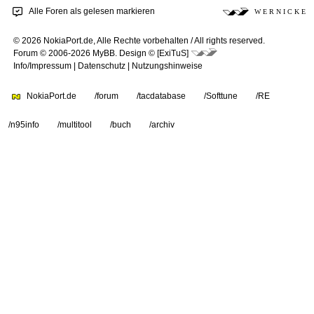
Alle Foren als gelesen markieren
W E R N I C K E
© 2026 NokiaPort.de,
Alle Rechte vorbehalten /
All rights reserved.
Forum © 2006-2026
MyBB
.
Design © [ExiTuS]
Info/Impressum
|
Datenschutz
|
Nutzungshinweise
NokiaPort.de
/forum
/tacdatabase
/Softtune
/RE
/n95info
/multitool
/buch
/archiv