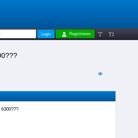
Registrieren
300???
a 6300???