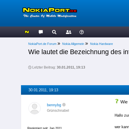
NokiaPort.de Forum
Nokia Allgemein
Nokia Hardware
Wie lautet die Bezeichnung des 
Letzter Beitrag:
30.01.2011, 19:13
30.01.2011, 19:13
Wie 
bennybg
Grünschnabel
Hallo z
wer kan
Registriert seit: Jan 2011