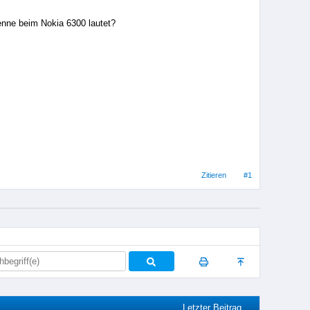
enne beim Nokia 6300 lautet?
Zitieren
#1
Letzter Beitrag