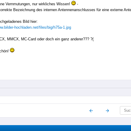
ohne Vernmutungen, nur wirkliches Wissen!
-
korrekte Bezeichnung des internen Antennenanschlusses für eine externe Ant
chgeladenes Bild hier:
ww.bilder-hochladen.net/files/big/h75a-1.jpg
MCX, MMCX, MC-Card oder doch ein ganz anderer??? ?(
chön!