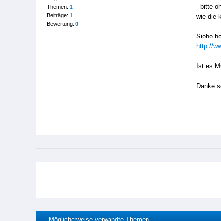
- bitte 
Themen:
1
Beiträge:
1
wie die 
Bewertung:
0
Siehe ho
http://w
Ist es 
Danke s
Möglicherweise verwandte Themen…