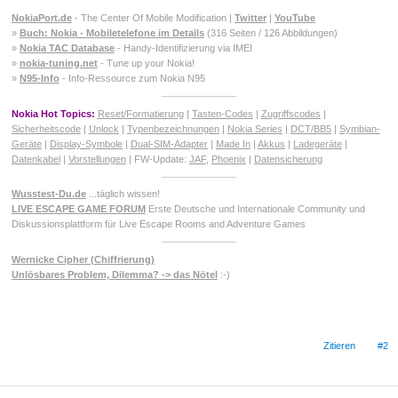
NokiaPort.de
- The Center Of Mobile Modification |
Twitter
|
YouTube
»
Buch: Nokia - Mobiletelefone im Details
(316 Seiten / 126 Abbildungen)
»
Nokia TAC Database
- Handy-Identifizierung via IMEI
»
nokia-tuning.net
- Tune up your Nokia!
»
N95-Info
- Info-Ressource zum Nokia N95
Nokia Hot Topics:
Reset/Formatierung
|
Tasten-Codes
|
Zugriffscodes
|
Sicherheitscode
|
Unlock
|
Typenbezeichnungen
|
Nokia Series
|
DCT/BB5
|
Symbian-
Geräte
|
Display-Symbole
|
Dual-SIM-Adapter
|
Made In
|
Akkus
|
Ladegeräte
|
Datenkabel
|
Vorstellungen
| FW-Update:
JAF
,
Phoenix
|
Datensicherung
Wusstest-Du.de
...täglich wissen!
LIVE ESCAPE GAME FORUM
Erste Deutsche und Internationale Community und
Diskussionsplattform für Live Escape Rooms and Adventure Games
Wernicke Cipher (Chiffrierung)
Unlösbares Problem, Dilemma? -> das Nötel
:-)
Zitieren
#2