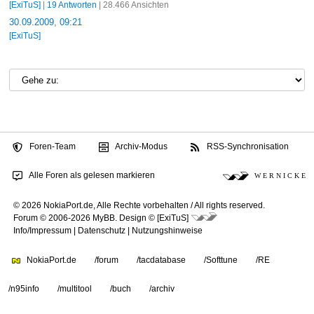
[ExiTuS]
|
19 Antworten
| 28.466 Ansichten
30.09.2009, 09:21
[ExiTuS]
Foren-Team
Archiv-Modus
RSS-Synchronisation
Alle Foren als gelesen markieren
W E R N I C K E
© 2026 NokiaPort.de,
Alle Rechte vorbehalten /
All rights reserved.
Forum © 2006-2026
MyBB
.
Design © [ExiTuS]
Info/Impressum
|
Datenschutz
|
Nutzungshinweise
NokiaPort.de
/forum
/tacdatabase
/Softtune
/RE
/n95info
/multitool
/buch
/archiv