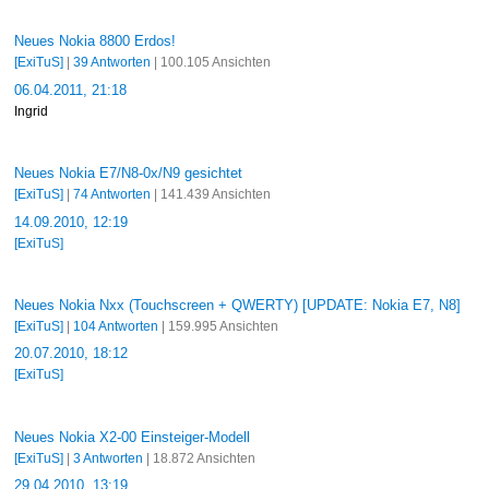
Neues Nokia 8800 Erdos!
[ExiTuS]
|
39 Antworten
| 100.105 Ansichten
06.04.2011, 21:18
Ingrid
Neues Nokia E7/N8-0x/N9 gesichtet
[ExiTuS]
|
74 Antworten
| 141.439 Ansichten
14.09.2010, 12:19
[ExiTuS]
Neues Nokia Nxx (Touchscreen + QWERTY) [UPDATE: Nokia E7, N8]
[ExiTuS]
|
104 Antworten
| 159.995 Ansichten
20.07.2010, 18:12
[ExiTuS]
Neues Nokia X2-00 Einsteiger-Modell
[ExiTuS]
|
3 Antworten
| 18.872 Ansichten
29.04.2010, 13:19