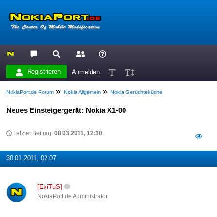
Registrieren
Anmelden
NokiaPort.de Forum
Nokia Allgemein
Nokia Gerüchteküche
Neues Einsteigergerät: Nokia X1-00
Letzter Beitrag:
08.03.2011, 12:30
30.01.2011, 02:07
[ExiTuS]
NokiaPort.de Administrator