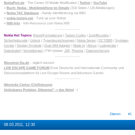
NokiaPort.de
- The Center Of Mobile Modification |
Twitter
|
YouTube
»
Buch: Nokia - Mobiletelefone im Details
(316 Seiten / 126 Abbildungen)
»
Nokia TAC Database
- Handy-Identifizierung via IMEI
»
nokia-tuning.net
- Tune up your Nokia!
»
N95-Info
- Info-Ressource zum Nokia N95
Nokia Hot Topics:
Reset/Formatierung
|
Tasten-Codes
|
Zugriffscodes
|
Sicherheitscode
|
Unlock
|
Typenbezeichnungen
|
Nokia Series
|
DCT/BB5
|
Symbian-
Geräte
|
Display-Symbole
|
Dual-SIM-Adapter
|
Made In
|
Akkus
|
Ladegeräte
|
Datenkabel
|
Vorstellungen
| FW-Update:
JAF
,
Phoenix
|
Datensicherung
Wusstest-Du.de
...täglich wissen!
LIVE ESCAPE GAME FORUM
Erste Deutsche und Internationale Community und
Diskussionsplattform für Live Escape Rooms and Adventure Games
Wernicke Cipher (Chiffrierung)
Unlösbares Problem, Dilemma? -> das Nötel
:-)
Zitieren
#1
08.03.2011, 12:30