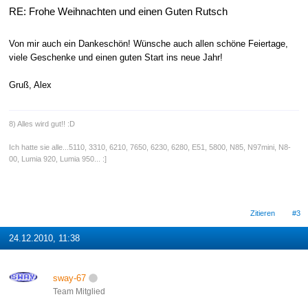
RE: Frohe Weihnachten und einen Guten Rutsch
Von mir auch ein Dankeschön! Wünsche auch allen schöne Feiertage,
viele Geschenke und einen guten Start ins neue Jahr!
Gruß, Alex
8) Alles wird gut!! :D
Ich hatte sie alle...5110, 3310, 6210, 7650, 6230, 6280, E51, 5800, N85, N97mini, N8-
00, Lumia 920, Lumia 950... :]
Zitieren
#3
24.12.2010, 11:38
sway-67
Team Mitglied