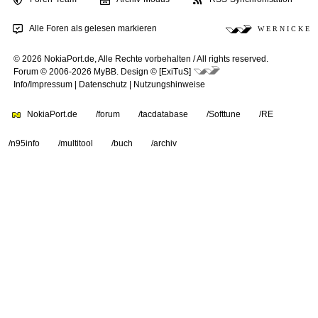
Alle Foren als gelesen markieren
W E R N I C K E
© 2026 NokiaPort.de,
Alle Rechte vorbehalten /
All rights reserved.
Forum © 2006-2026
MyBB
.
Design © [ExiTuS]
Info/Impressum
|
Datenschutz
|
Nutzungshinweise
NokiaPort.de
/forum
/tacdatabase
/Softtune
/RE
/n95info
/multitool
/buch
/archiv