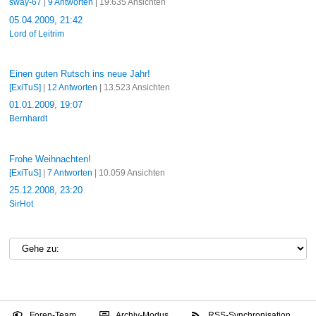
sway-67
|
9 Antworten
| 19.635 Ansichten
05.04.2009, 21:42
Lord of Leitrim
Einen guten Rutsch ins neue Jahr!
[ExiTuS]
|
12 Antworten
| 13.523 Ansichten
01.01.2009, 19:07
Bernhardt
Frohe Weihnachten!
[ExiTuS]
|
7 Antworten
| 10.059 Ansichten
25.12.2008, 23:20
SirHot
Foren-Team
Archiv-Modus
RSS-Synchronisation