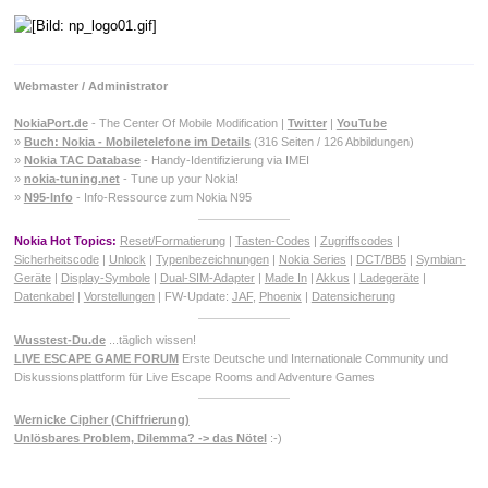
Webmaster / Administrator
NokiaPort.de
- The Center Of Mobile Modification |
Twitter
|
YouTube
»
Buch: Nokia - Mobiletelefone im Details
(316 Seiten / 126 Abbildungen)
»
Nokia TAC Database
- Handy-Identifizierung via IMEI
»
nokia-tuning.net
- Tune up your Nokia!
»
N95-Info
- Info-Ressource zum Nokia N95
Nokia Hot Topics:
Reset/Formatierung
|
Tasten-Codes
|
Zugriffscodes
|
Sicherheitscode
|
Unlock
|
Typenbezeichnungen
|
Nokia Series
|
DCT/BB5
|
Symbian-
Geräte
|
Display-Symbole
|
Dual-SIM-Adapter
|
Made In
|
Akkus
|
Ladegeräte
|
Datenkabel
|
Vorstellungen
| FW-Update:
JAF
,
Phoenix
|
Datensicherung
Wusstest-Du.de
...täglich wissen!
LIVE ESCAPE GAME FORUM
Erste Deutsche und Internationale Community und
Diskussionsplattform für Live Escape Rooms and Adventure Games
Wernicke Cipher (Chiffrierung)
Unlösbares Problem, Dilemma? -> das Nötel
:-)