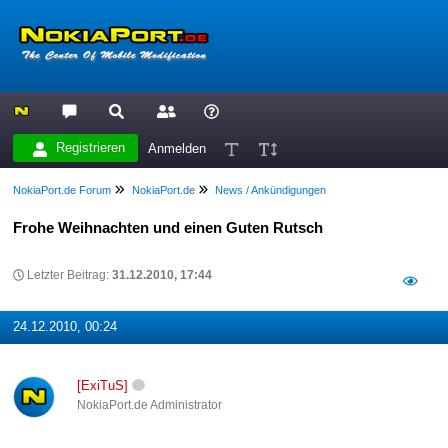
Registrieren
Anmelden
NokiaPort.de Forum
NokiaPort.de
News / Ankündigungen
Frohe Weihnachten und einen Guten Rutsch
Letzter Beitrag:
31.12.2010, 17:44
24.12.2010, 00:24
[ExiTuS]
NokiaPort.de Administrator