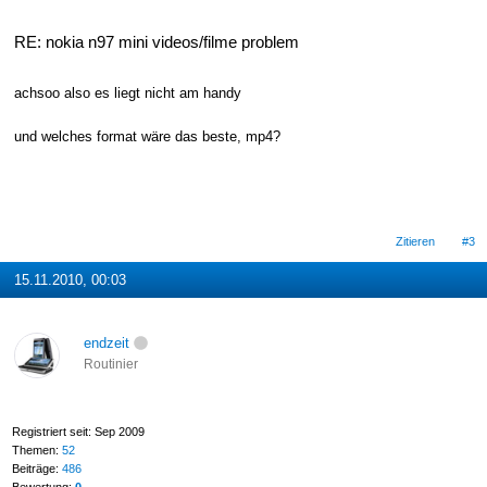
RE: nokia n97 mini videos/filme problem
achsoo also es liegt nicht am handy
und welches format wäre das beste, mp4?
Zitieren
#3
15.11.2010, 00:03
endzeit
Routinier
Registriert seit: Sep 2009
Themen:
52
Beiträge:
486
Bewertung:
0