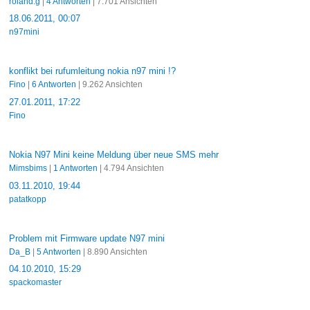
roland.g
|
4 Antworten
| 7.701 Ansichten
18.06.2011, 00:07
n97mini
konflikt bei rufumleitung nokia n97 mini !?
Fino
|
6 Antworten
| 9.262 Ansichten
27.01.2011, 17:22
Fino
Nokia N97 Mini keine Meldung über neue SMS mehr
Mimsbims
|
1 Antworten
| 4.794 Ansichten
03.11.2010, 19:44
patatkopp
Problem mit Firmware update N97 mini
Da_B
|
5 Antworten
| 8.890 Ansichten
04.10.2010, 15:29
spackomaster