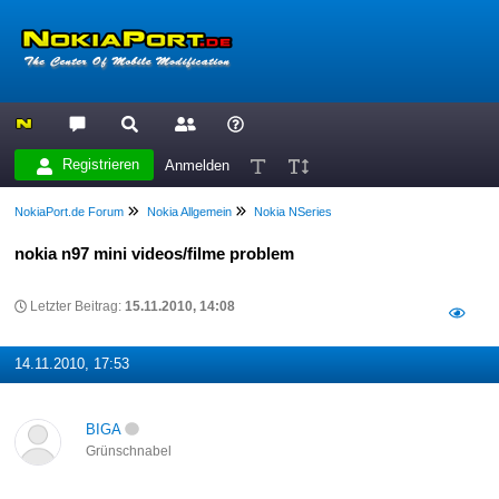
Registrieren
Anmelden
NokiaPort.de Forum
Nokia Allgemein
Nokia NSeries
nokia n97 mini videos/filme problem
Letzter Beitrag:
15.11.2010, 14:08
14.11.2010, 17:53
BIGA
Grünschnabel