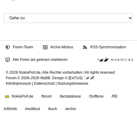
Foren-Team
Archiv-Modus
RSS-Synchronisation
Alle Foren als gelesen markieren
W E R N I C K E
© 2026 NokiaPort.de,
Alle Rechte vorbehalten /
All rights reserved.
Forum © 2006-2026
MyBB
.
Design © [ExiTuS]
Info/Impressum
|
Datenschutz
|
Nutzungshinweise
NokiaPort.de
/forum
/tacdatabase
/Softtune
/RE
/n95info
/multitool
/buch
/archiv