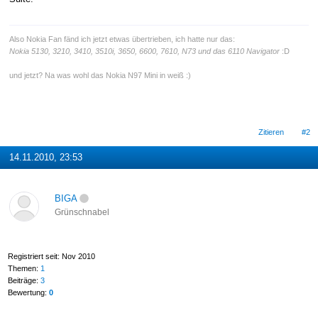
Also Nokia Fan fänd ich jetzt etwas übertrieben, ich hatte nur das:
Nokia 5130, 3210, 3410, 3510i, 3650, 6600, 7610, N73 und das 6110 Navigator
:D
und jetzt? Na was wohl das Nokia N97 Mini in weiß :)
Zitieren
#2
14.11.2010, 23:53
BIGA
Grünschnabel
Registriert seit: Nov 2010
Themen:
1
Beiträge:
3
Bewertung:
0