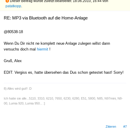
Dieser Beitrag wurde zuletzt bearbeitet: 18.06.2010, 16:44 von
patatkopp
.
RE: MP3 via Bluetooth auf die Home-Anlage
@80538-18
Wenn Du Dir nicht ne komplett neue Anlage zulegen willst dann
versuchs doch mal
hiermit
!
Gruß, Alex
EDIT: Vergiss es, hatte übersehen das Dus schon getestet hast! Sorry!
8) Alles wird gut!! :D
Ich hatte sie alle...5110, 3310, 6210, 7650, 6230, 6280, E51, 5800, N85, N97mini, N8-
00, Lumia 920, Lumia 950... :]
Zitieren
#7