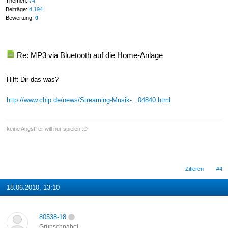
Themen:
74
Beiträge:
4.194
Bewertung:
0
Re: MP3 via Bluetooth auf die Home-Anlage
Hilft Dir das was?
http://www.chip.de/news/Streaming-Musik-...04840.html
keine Angst, er will nur spielen :D
Zitieren
#4
18.06.2010, 13:10
80538-18
Grünschnabel