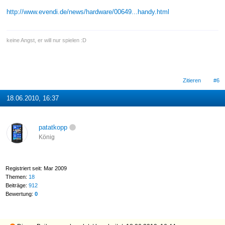
http://www.evendi.de/news/hardware/00649...handy.html
keine Angst, er will nur spielen :D
Zitieren
#6
18.06.2010, 16:37
patatkopp
König
Registriert seit: Mar 2009
Themen:
18
Beiträge:
912
Bewertung:
0