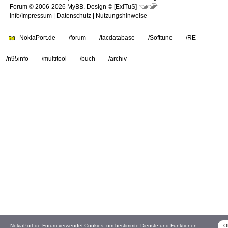
Forum © 2006-2026
MyBB
.
Design © [ExiTuS]
Info/Impressum
|
Datenschutz
|
Nutzungshinweise
NokiaPort.de
/forum
/tacdatabase
/Softtune
/RE
/n95info
/multitool
/buch
/archiv
NokiaPort.de Forum verwendet Cookies, um bestimmte Dienste und Funktionen
O