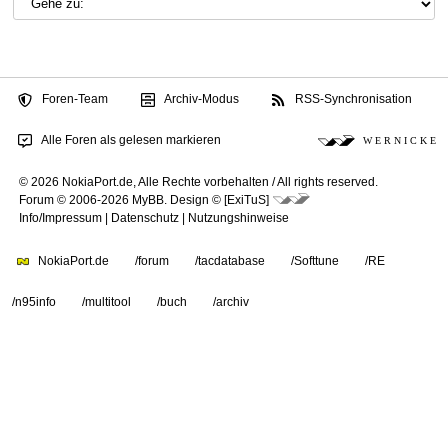
Foren-Team
Archiv-Modus
RSS-Synchronisation
Alle Foren als gelesen markieren
W E R N I C K E
© 2026 NokiaPort.de,
Alle Rechte vorbehalten /
All rights reserved.
Forum © 2006-2026
MyBB
.
Design © [ExiTuS]
Info/Impressum
|
Datenschutz
|
Nutzungshinweise
NokiaPort.de
/forum
/tacdatabase
/Softtune
/RE
/n95info
/multitool
/buch
/archiv