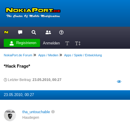
Registrieren
Anmelden
NokiaPort.de Forum
Apps / Medien
Apps / Spiele / Entwicklung
*Hack Frage*
Letzter Beitrag:
23.05.2010, 00:27
23.05.2010, 00:27
tha_untouchable
Haudegen