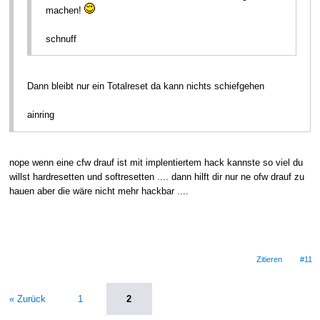
machen!
schnuff
Dann bleibt nur ein Totalreset da kann nichts schiefgehen
ainring
nope wenn eine cfw drauf ist mit implentiertem hack kannste so viel du
willst hardresetten und softresetten .... dann hilft dir nur ne ofw drauf zu
hauen aber die wäre nicht mehr hackbar ....
Zitieren
#11
« Zurück
1
2