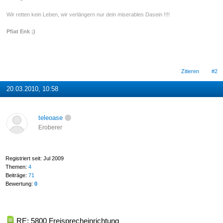
Wir retten kein Leben, wir verlängern nur dein miserables Dasein !!!!
Pfiat Enk ;)
Zitieren
#2
20.03.2010, 10:58
teleoase
Eroberer
Registriert seit: Jul 2009
Themen:
4
Beiträge:
71
Bewertung:
0
RE: 5800 Freisprecheinrichtung