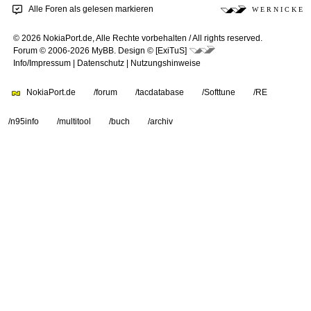
Alle Foren als gelesen markieren
W E R N I C K E
© 2026 NokiaPort.de,
Alle Rechte vorbehalten /
All rights reserved.
Forum © 2006-2026
MyBB
.
Design © [ExiTuS]
Info/Impressum
|
Datenschutz
|
Nutzungshinweise
NokiaPort.de
/forum
/tacdatabase
/Softtune
/RE
/n95info
/multitool
/buch
/archiv