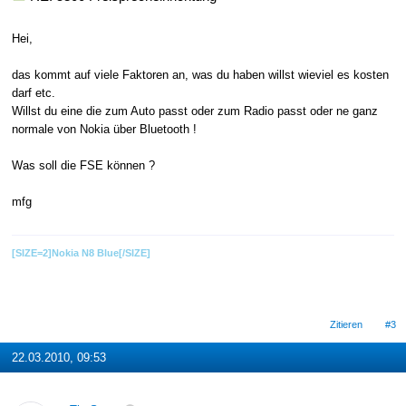
Hei,
das kommt auf viele Faktoren an, was du haben willst wieviel es kosten
darf etc.
Willst du eine die zum Auto passt oder zum Radio passt oder ne ganz
normale von Nokia über Bluetooth !
Was soll die FSE können ?
mfg
[SIZE=2]Nokia N8 Blue[/SIZE]
Zitieren
#3
22.03.2010, 09:53