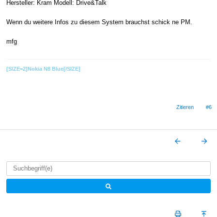
Hersteller: Kram Modell: Drive&Talk
Wenn du weitere Infos zu diesem System brauchst schick ne PM.
mfg
[SIZE=2]Nokia N8 Blue[/SIZE]
Zitieren
#6