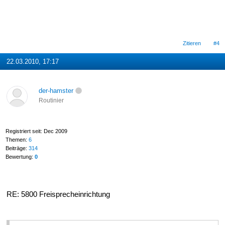
Zitieren
#4
22.03.2010, 17:17
der-hamster
Routinier
Registriert seit: Dec 2009
Themen:
6
Beiträge:
314
Bewertung:
0
RE: 5800 Freisprecheinrichtung