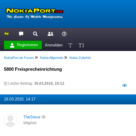
Registrieren
Anmelden
NokiaPort.de Forum
Nokia Allgemein
Nokia Zubehör
5800 Freisprecheinrichtung
Letzter Beitrag:
30.03.2010, 10:12
18.03.2010, 14:17
TheSteve
Mitglied