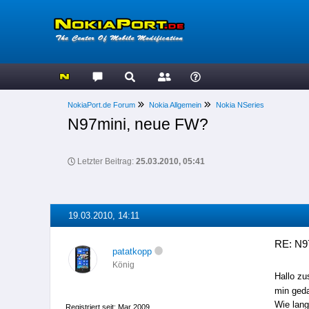
NokiaPort.de Forum
Nokia Allgemein
Nokia NSeries
N97mini, neue FW?
Letzter Beitrag:
25.03.2010, 05:41
19.03.2010, 14:11
RE: N9
patatkopp
König
Hallo zu
min geda
Wie lang
Registriert seit: Mar 2009