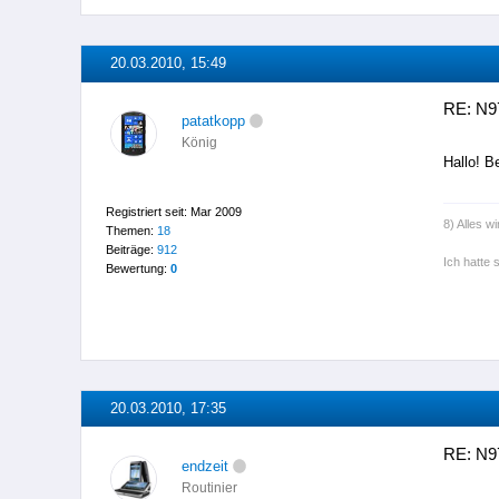
20.03.2010, 15:49
RE: N9
patatkopp
König
Hallo! B
Registriert seit: Mar 2009
8) Alles wi
Themen:
18
Beiträge:
912
Ich hatte 
Bewertung:
0
20.03.2010, 17:35
RE: N9
endzeit
Routinier