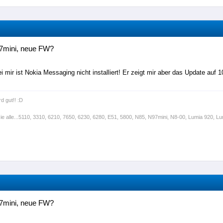
7mini, neue FW?
ei mir ist Nokia Messaging nicht installiert! Er zeigt mir aber das Update auf 1
rd gut!! :D
sie alle...5110, 3310, 6210, 7650, 6230, 6280, E51, 5800, N85, N97mini, N8-00, Lumia 920, Lum
7mini, neue FW?