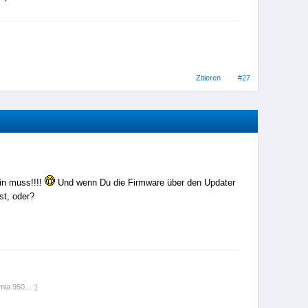
Zitieren
#27
ein muss!!!!
Und wenn Du die Firmware über den Updater
st, oder?
ia 950... :]