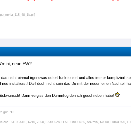
7mini, neue FW?
das nicht einmal irgendwas sofort funktioniert und alles immer kompliziert s
 neu installierst! Darf doch nicht sein das Du mit der neuen einen Nachteil ha
lückwunsch! Dann vergiss den Dummfug den ich geschrieben habe!
rd gut!! :D
sie alle...5110, 3310, 6210, 7650, 6230, 6280, E51, 5800, N85, N97mini, N8-00, Lumia 920, Lum