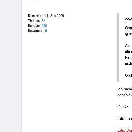
Registriert seit: Sep 2009
Zitat
Themen:
52
Beiträge:
486
Orig
Bewertung:
0
@en
Also
aber
Fin
nich
Gru
Ich hab
geschick
Grüße
Edit: En
Edit: De