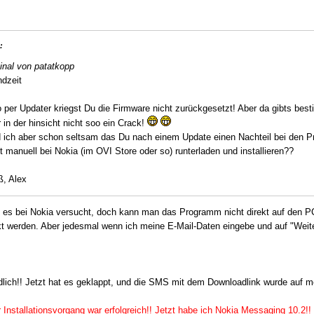
:
inal von patatkopp
dzeit
 per Updater kriegst Du die Firmware nicht zurückgesetzt! Aber da gibts bes
 in der hinsicht nicht soo ein Crack!
d ich aber schon seltsam das Du nach einem Update einen Nachteil bei den
t manuell bei Nokia (im OVI Store oder so) runterladen und installieren??
ß, Alex
e es bei Nokia versucht, doch kann man das Programm nicht direkt auf den
t werden. Aber jedesmal wenn ich meine E-Mail-Daten eingebe und auf "Weit
dlich!! Jetzt hat es geklappt, und die SMS mit dem Downloadlink wurde auf 
r Installationsvorgang war erfolgreich!! Jetzt habe ich Nokia Messaging 10.2!