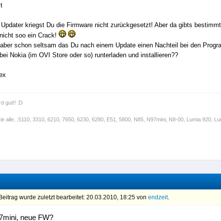
t
 Updater kriegst Du die Firmware nicht zurückgesetzt! Aber da gibts bestimmt
 nicht soo ein Crack!
h aber schon seltsam das Du nach einem Update einen Nachteil bei den Pro
bei Nokia (im OVI Store oder so) runterladen und installieren??
ex
rd gut!! :D
sie alle...5110, 3310, 6210, 7650, 6230, 6280, E51, 5800, N85, N97mini, N8-00, Lumia 920, Lum
eitrag wurde zuletzt bearbeitet: 20.03.2010, 18:25 von
endzeit
.
7mini, neue FW?