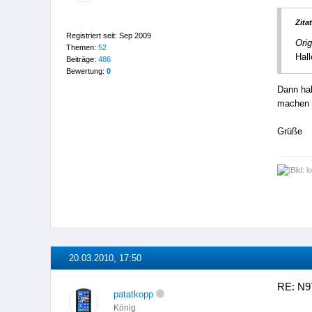
Zitat
Registriert seit: Sep 2009
Orig
Themen:
52
Hall
Beiträge:
486
Bewertung:
0
Dann hab
machen 
Grüße
20.03.2010, 17:50
RE: N9
patatkopp
König