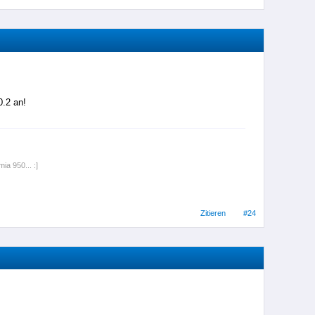
0.2 an!
ia 950... :]
Zitieren
#24