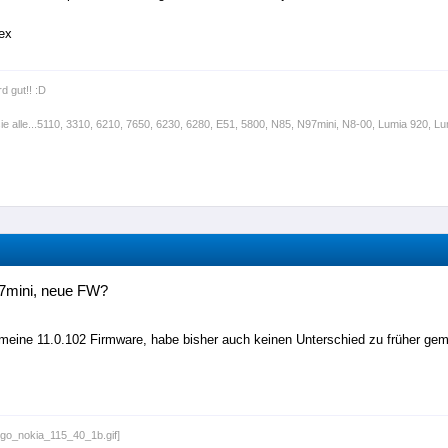
ex
rd gut!! :D
sie alle...5110, 3310, 6210, 7650, 6230, 6280, E51, 5800, N85, N97mini, N8-00, Lumia 920, Lum
7mini, neue FW?
 meine 11.0.102 Firmware, habe bisher auch keinen Unterschied zu früher ge