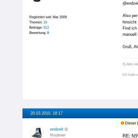
@endzei
Also per
Registriert seit: Mar 2009
hinsicht
Themen:
18
Beiträge:
912
Find ic
Bewertung:
0
manuell 
Gruß, Al
8) Alles wi
Ich hatte 
20.03.2010, 18:17
Dieser B
endzeit
RE: N9
Routinier