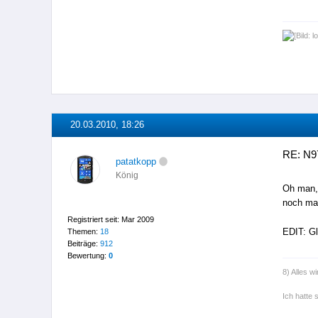
20.03.2010, 18:26
RE: N9
patatkopp
König
Oh man, 
noch mal
Registriert seit: Mar 2009
EDIT: G
Themen:
18
Beiträge:
912
Bewertung:
0
8) Alles wi
Ich hatte 