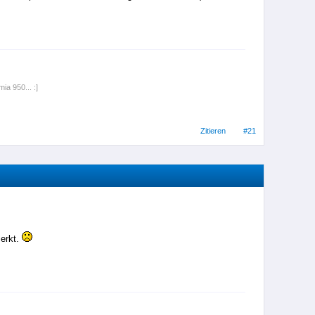
ia 950... :]
Zitieren
#21
merkt.