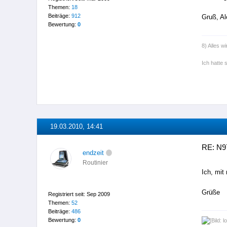
Themen:
18
Beiträge:
912
Gruß, Al
Bewertung:
0
8) Alles wi
Ich hatte 
19.03.2010, 14:41
RE: N9
endzeit
Routinier
Ich, mit
Grüße
Registriert seit: Sep 2009
Themen:
52
Beiträge:
486
Bewertung:
0