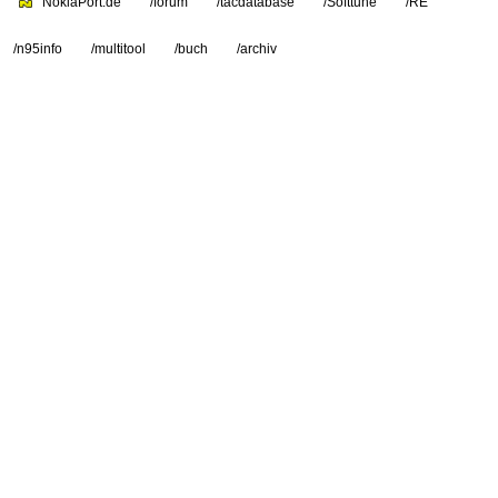
NokiaPort.de
/forum
/tacdatabase
/Softtune
/RE
/n95info
/multitool
/buch
/archiv