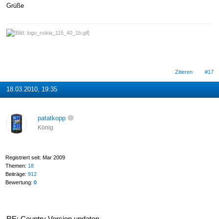
Grüße
Zitieren
#17
18.03.2010, 19:35
patatkopp
König
Registriert seit: Mar 2009
Themen:
18
Beiträge:
912
Bewertung:
0
RE: Country Version updaten