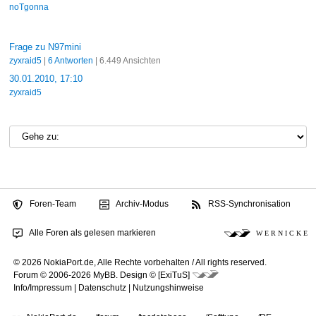
noTgonna
Frage zu N97mini
zyxraid5
|
6 Antworten
| 6.449 Ansichten
30.01.2010, 17:10
zyxraid5
Foren-Team
Archiv-Modus
RSS-Synchronisation
Alle Foren als gelesen markieren
W E R N I C K E
© 2026 NokiaPort.de,
Alle Rechte vorbehalten /
All rights reserved.
Forum © 2006-2026
MyBB
.
Design © [ExiTuS]
Info/Impressum
|
Datenschutz
|
Nutzungshinweise