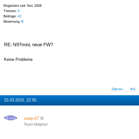
Registriert seit: Nov 2008
Themen:
5
Beiträge:
42
Bewertung:
0
RE: N97mini, neue FW?
Keine Probleme
Zitieren
#11
15.03.2010, 22:55
sway-67
Team Mitglied