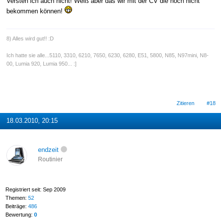
Versteh ich auch nicht! Weiß aber das wir mit der CV die noch nicht
bekommen können!
8) Alles wird gut!! :D
Ich hatte sie alle...5110, 3310, 6210, 7650, 6230, 6280, E51, 5800, N85, N97mini, N8-
00, Lumia 920, Lumia 950... :]
Zitieren
#18
18.03.2010, 20:15
endzeit
Routinier
Registriert seit: Sep 2009
Themen:
52
Beiträge:
486
Bewertung:
0