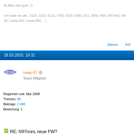
8) Alles wird gut!! :D
Ich hatte sie alle...5110, 3310, 6210, 7650, 6230, 6280, E51, 5800, N85, N97mini, N8-
00, Lumia 920, Lumia 950... :]
Zitieren
#15
18.03.2010, 19:31
sway-67
Team Mitglied
Registriert seit: Mar 2008
Themen:
98
Beiträge:
2.498
Bewertung:
1
RE: N97mini, neue FW?