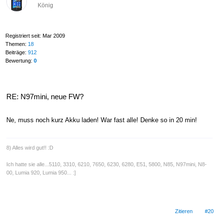
König
Registriert seit: Mar 2009
Themen:
18
Beiträge:
912
Bewertung:
0
RE: N97mini, neue FW?
Ne, muss noch kurz Akku laden! War fast alle! Denke so in 20 min!
8) Alles wird gut!! :D
Ich hatte sie alle...5110, 3310, 6210, 7650, 6230, 6280, E51, 5800, N85, N97mini, N8-
00, Lumia 920, Lumia 950... :]
Zitieren
#20