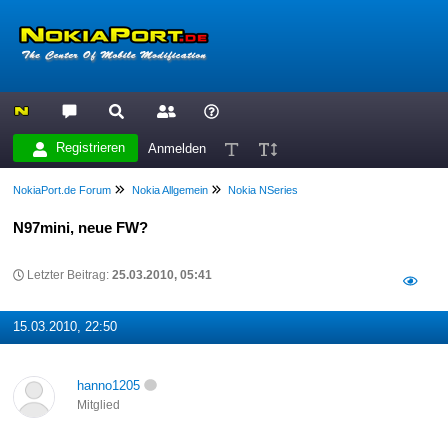
Registrieren
Anmelden
NokiaPort.de Forum
Nokia Allgemein
Nokia NSeries
N97mini, neue FW?
Letzter Beitrag:
25.03.2010, 05:41
15.03.2010, 22:50
hanno1205
Mitglied