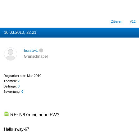
Zitieren
#12
16.03.2010, 22:21
horstw1
Grünschnabel
Registriert seit: Mar 2010
Themen:
2
Beiträge:
8
Bewertung:
0
RE: N97mini, neue FW?
Hallo sway-67