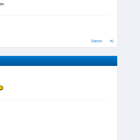
en.
Zitieren
#1