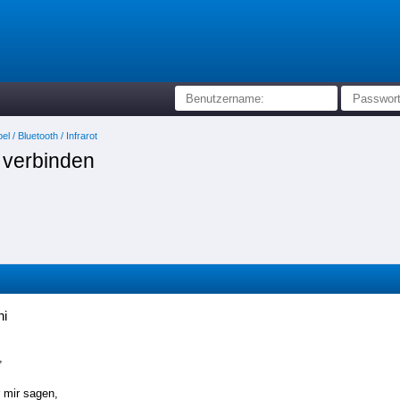
l / Bluetooth / Infrarot
 verbinden
ni
,
r mir sagen,