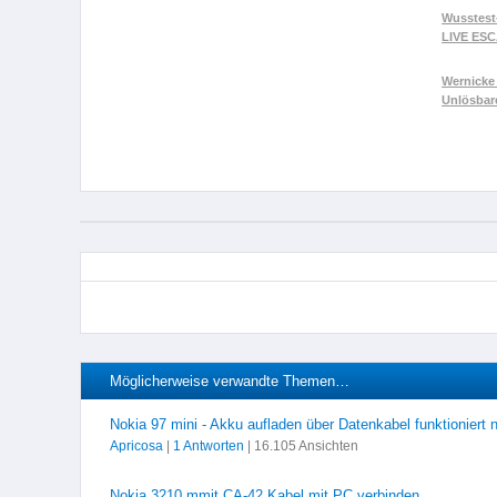
Wusstest
LIVE ES
Wernicke 
Unlösbar
Möglicherweise verwandte Themen…
Nokia 97 mini - Akku aufladen über Datenkabel funktioniert n
Apricosa
|
1 Antworten
| 16.105 Ansichten
Nokia 3210 mmit CA-42 Kabel mit PC verbinden