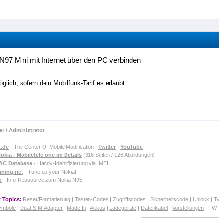
N97 Mini mit Internet über den PC verbinden
öglich, sofern dein Mobilfunk-Tarif es erlaubt.
]
r / Administrator
t.de
- The Center Of Mobile Modification |
Twitter
|
YouTube
okia - Mobiletelefone im Details
(316 Seiten / 126 Abbildungen)
TAC Database
- Handy-Identifizierung via IMEI
uning.net
- Tune up your Nokia!
o
- Info-Ressource zum Nokia N95
 Topics:
Reset/Formatierung
|
Tasten-Codes
|
Zugriffscodes
|
Sicherheitscode
|
Unlock
|
T
ymbole
|
Dual-SIM-Adapter
|
Made In
|
Akkus
|
Ladegeräte
|
Datenkabel
|
Vorstellungen
| FW-