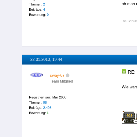
ob man d
Themen:
2
Beiträge:
4
Bewertung:
0
Die Schul
22.01.2010, 19:44
RE: 
sway-67
Team Mitglied
Wie wäre
Registriert seit: Mar 2008
Themen:
98
Beiträge:
2.498
Bewertung:
1