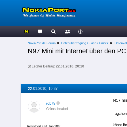
NokiaPort.de Forum
Datenübertragung / Flash / Unlock
Datenkabe
N97 Mini mit Internet über den PC
Letzter Beitrag:
22.01.2010, 20:10
22.01.2010, 19:37
N97 mi
rob79
Grünschnabel
Tagchen
könnt ih
Registriert seit: Jan 2010