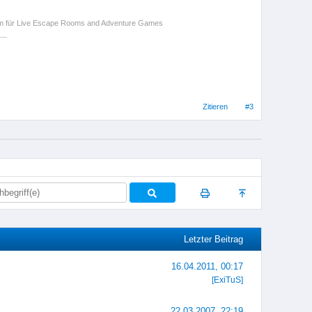
orm für Live Escape Rooms and Adventure Games
Zitieren
#3
Letzter Beitrag
16.04.2011, 00:17
[ExiTuS]
22.03.2007, 22:19