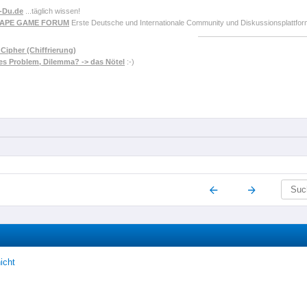
-Du.de
...täglich wissen!
CAPE GAME FORUM
Erste Deutsche und Internationale Community und Diskussionsplattf
Cipher (Chiffrierung)
es Problem, Dilemma? -> das Nötel
:-)
icht