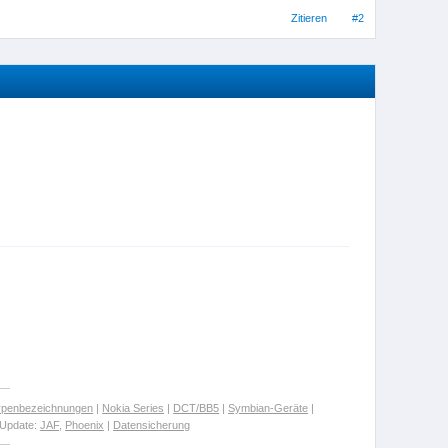
Zitieren
#2
ypenbezeichnungen
|
Nokia Series
|
DCT/BB5
|
Symbian-Geräte
|
Update:
JAF
,
Phoenix
|
Datensicherung