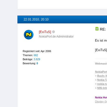
22.01.2010, 20:10
RE: 
[ExiTuS]
NokiaPort.de Administrator
Es ist m
[ExiTuS
Registriert seit: Apr 2006
Themen:
682
Beiträge:
3.829
Bewertung:
0
Webmaste
NokiaPor
»
Buch: N
»
Nokia 
»
nokia-t
»
N95-Inf
Nokia Hot
Display-S