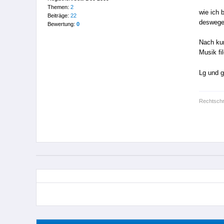
Themen:
2
wie ich 
Beiträge:
22
deswegen
Bewertung:
0
Nach kur
Musik fi
Lg und g
Rechtschre