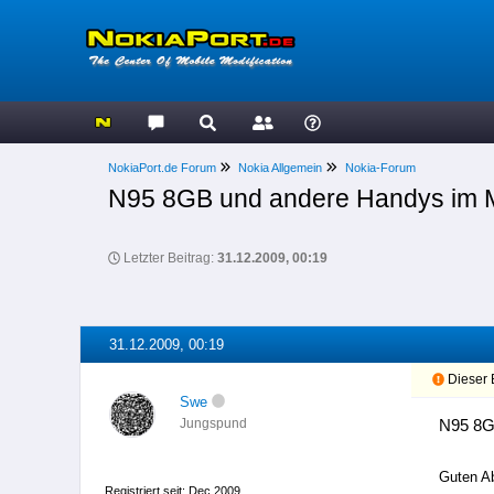
NokiaPort.de Forum
Nokia Allgemein
Nokia-Forum
N95 8GB und andere Handys im M
Letzter Beitrag:
31.12.2009, 00:19
31.12.2009, 00:19
Dieser B
Swe
N95 8G
Jungspund
Guten A
Registriert seit: Dec 2009