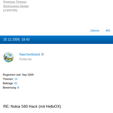
Premium Themes
Dictionaries Serials
[/CENTER]
Zitieren
#63
20.12.2009, 19:43
flaechenbrand
Foren As
Registriert seit: Sep 2009
Themen:
14
Beiträge:
82
Bewertung:
0
RE: Nokia S60 Hack (mit HelloOX)