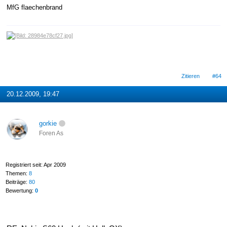
MfG flaechenbrand
Zitieren
#64
20.12.2009, 19:47
gorkie
Foren As
Registriert seit: Apr 2009
Themen:
8
Beiträge:
80
Bewertung:
0