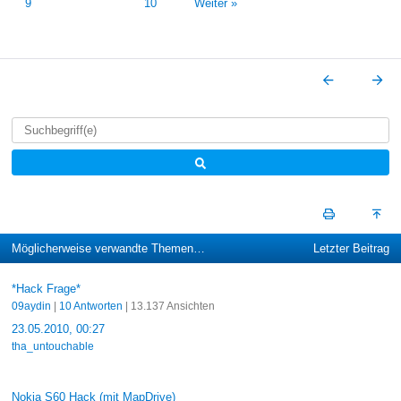
9
10
Weiter »
Möglicherweise verwandte Themen…
Letzter Beitrag
*Hack Frage*
09aydin
|
10 Antworten
| 13.137 Ansichten
23.05.2010, 00:27
tha_untouchable
Nokia S60 Hack (mit MapDrive)