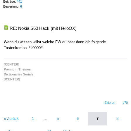
Beiträge:
441
Bewertung:
0
RE: Nokia S60 Hack (mit HelloOX)
Wenn du wissen willst welche FW du hast dann gib folgende
Tastenkombo: *#0000#
[CENTER]
Premium Themes
Dictionaries Serials
[/CENTER]
Zitieren
#70
« Zurück
1
…
5
6
7
8