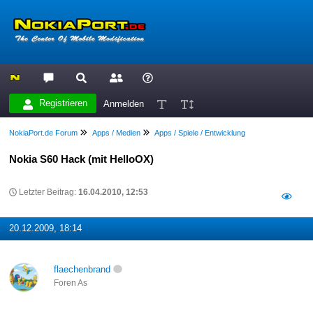
Registrieren
Anmelden
NokiaPort.de Forum
Apps / Medien
Apps / Spiele / Entwicklung
Nokia S60 Hack (mit HelloOX)
Letzter Beitrag:
16.04.2010, 12:53
20.12.2009, 18:14
flaechenbrand
Foren As