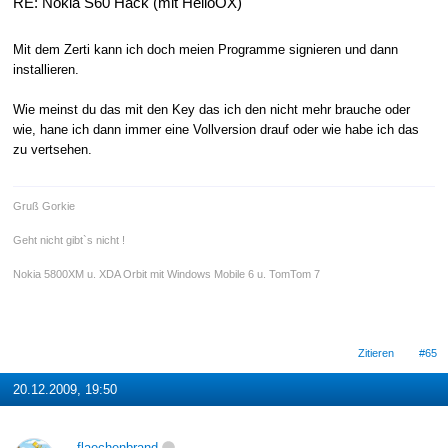
RE: Nokia S60 Hack (mit HelloOX)
Mit dem Zerti kann ich doch meien Programme signieren und dann
installieren.
Wie meinst du das mit den Key das ich den nicht mehr brauche oder
wie, hane ich dann immer eine Vollversion drauf oder wie habe ich das
zu vertsehen.
Gruß Gorkie
Geht nicht gibt`s nicht !
Nokia 5800XM u. XDA Orbit mit Windows Mobile 6 u. TomTom 7
Zitieren
#65
20.12.2009, 19:50
flaechenbrand