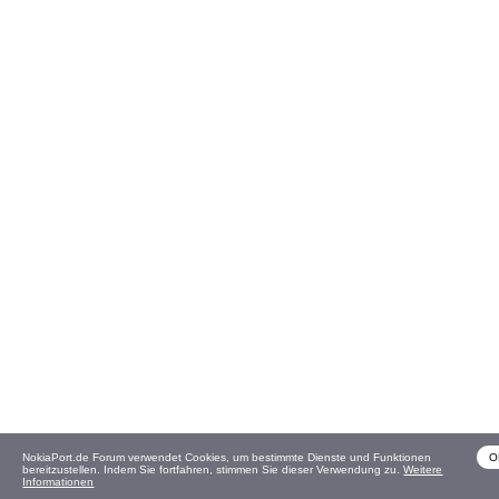
NokiaPort.de Forum verwendet Cookies, um bestimmte Dienste und Funktionen
O
bereitzustellen. Indem Sie fortfahren, stimmen Sie dieser Verwendung zu.
Weitere
Informationen