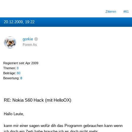
Zitieren
#61
20.12.2009, 19:22
gorkie
Foren As
Registriert seit: Apr 2009
Themen:
8
Beiträge:
80
Bewertung:
0
RE: Nokia S60 Hack (mit HelloOX)
Hallo Leute,
kann mir einer sagen wofür dih das Programm gebrauchen kann wenn
ich doch ein Zerti habe brauche ich es doch nicht mehr.