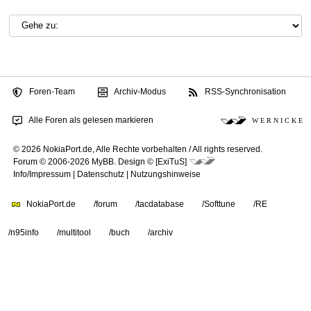
Foren-Team
Archiv-Modus
RSS-Synchronisation
Alle Foren als gelesen markieren
W E R N I C K E
© 2026 NokiaPort.de,
Alle Rechte vorbehalten /
All rights reserved.
Forum © 2006-2026
MyBB
.
Design © [ExiTuS]
Info/Impressum
|
Datenschutz
|
Nutzungshinweise
NokiaPort.de
/forum
/tacdatabase
/Softtune
/RE
/n95info
/multitool
/buch
/archiv