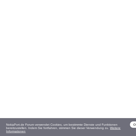
NokiaPort.de Forum verwendet Cookies, um bestimmte Dienste und Funktionen
O
bereitzustellen. Indem Sie fortfahren, stimmen Sie dieser Verwendung zu.
Weitere
Informationen