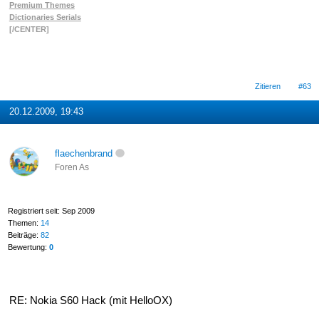
Premium Themes
Dictionaries Serials
[/CENTER]
Zitieren
#63
20.12.2009, 19:43
flaechenbrand
Foren As
Registriert seit: Sep 2009
Themen:
14
Beiträge:
82
Bewertung:
0
RE: Nokia S60 Hack (mit HelloOX)