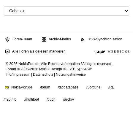
Foren-Team
Archiv-Modus
RSS-Synchronisation
Alle Foren als gelesen markieren
W E R N I C K E
© 2026 NokiaPort.de,
Alle Rechte vorbehalten /
All rights reserved.
Forum © 2006-2026
MyBB
.
Design © [ExiTuS]
Info/Impressum
|
Datenschutz
|
Nutzungshinweise
NokiaPort.de
/forum
/tacdatabase
/Softtune
/RE
/n95info
/multitool
/buch
/archiv