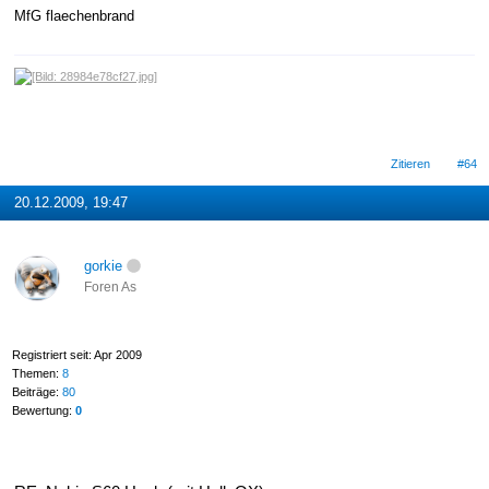
MfG flaechenbrand
Zitieren
#64
20.12.2009, 19:47
gorkie
Foren As
Registriert seit: Apr 2009
Themen:
8
Beiträge:
80
Bewertung:
0