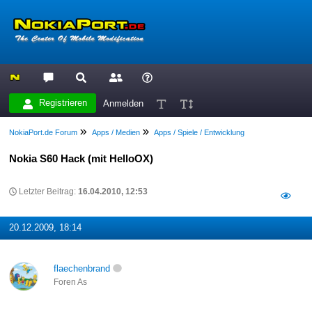
Registrieren
Anmelden
NokiaPort.de Forum
Apps / Medien
Apps / Spiele / Entwicklung
Nokia S60 Hack (mit HelloOX)
Letzter Beitrag:
16.04.2010, 12:53
20.12.2009, 18:14
flaechenbrand
Foren As