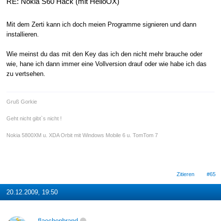
RE: Nokia S60 Hack (mit HelloOX)
Mit dem Zerti kann ich doch meien Programme signieren und dann
installieren.
Wie meinst du das mit den Key das ich den nicht mehr brauche oder
wie, hane ich dann immer eine Vollversion drauf oder wie habe ich das
zu vertsehen.
Gruß Gorkie
Geht nicht gibt`s nicht !
Nokia 5800XM u. XDA Orbit mit Windows Mobile 6 u. TomTom 7
Zitieren
#65
20.12.2009, 19:50
flaechenbrand