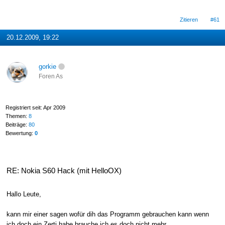
Zitieren
#61
20.12.2009, 19:22
gorkie
Foren As
Registriert seit: Apr 2009
Themen:
8
Beiträge:
80
Bewertung:
0
RE: Nokia S60 Hack (mit HelloOX)
Hallo Leute,
kann mir einer sagen wofür dih das Programm gebrauchen kann wenn
ich doch ein Zerti habe brauche ich es doch nicht mehr.