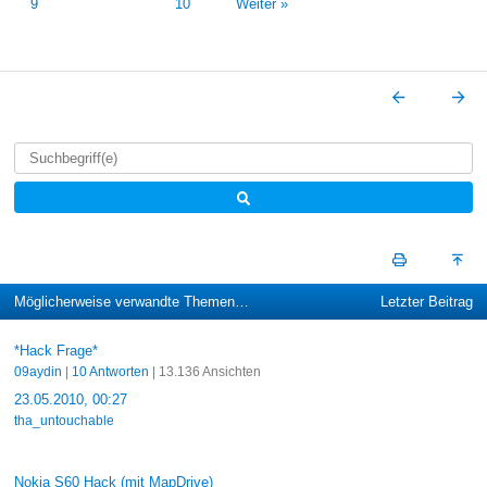
9
10
Weiter »
Möglicherweise verwandte Themen…
Letzter Beitrag
*Hack Frage*
09aydin
|
10 Antworten
| 13.136 Ansichten
23.05.2010, 00:27
tha_untouchable
Nokia S60 Hack (mit MapDrive)