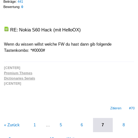
Beiträge:
441
Bewertung:
0
RE: Nokia S60 Hack (mit HelloOX)
Wenn du wissen willst welche FW du hast dann gib folgende
Tastenkombo: *#0000#
[CENTER]
Premium Themes
Dictionaries Serials
[/CENTER]
Zitieren
#70
« Zurück
1
…
5
6
7
8