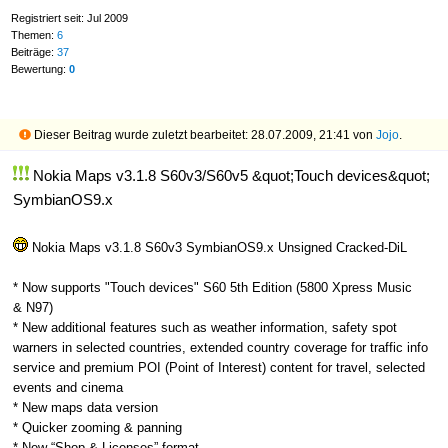
Registriert seit: Jul 2009
Themen:
6
Beiträge:
37
Bewertung:
0
Dieser Beitrag wurde zuletzt bearbeitet: 28.07.2009, 21:41 von
Jojo
.
Nokia Maps v3.1.8 S60v3/S60v5 &quot;Touch devices&quot;
SymbianOS9.x
Nokia Maps v3.1.8 S60v3 SymbianOS9.x Unsigned Cracked-DiL
* Now supports "Touch devices" S60 5th Edition (5800 Xpress Music
& N97)
* New additional features such as weather information, safety spot
warners in selected countries, extended country coverage for traffic info
service and premium POI (Point of Interest) content for travel, selected
events and cinema
* New maps data version
* Quicker zooming & panning
* New “Shop & Licenses” format