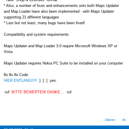
* Also, a number of fixes and enhancements onto both Maps Updater
and Map Loader have also been implemented - with Maps Updater
supporting 21 different languages
* Last but not least, many bugs have been fixed!
Compatibility and system requirements
Maps Updater and Map Loader 3.0 require Microsoft Windows XP or
Vista.
Maps Updater requires Nokia PC Suite to be installed on your computer
8o 8o 8o Code:
HIER ENTLANG!!!!!
:] :] :] :yes:
:ruf:
BITTE BEWERTEN! DANKE....
:ruf:
Zitieren
#1