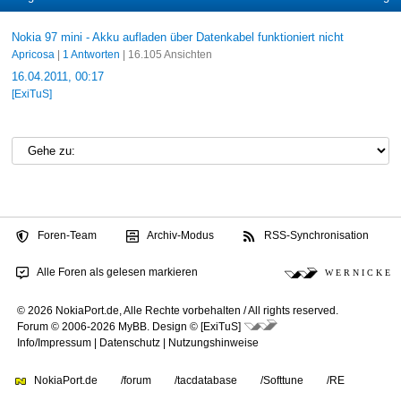
Nokia 97 mini - Akku aufladen über Datenkabel funktioniert nicht
Apricosa
|
1 Antworten
| 16.105 Ansichten
16.04.2011, 00:17
[ExiTuS]
Foren-Team
Archiv-Modus
RSS-Synchronisation
Alle Foren als gelesen markieren
W E R N I C K E
© 2026 NokiaPort.de,
Alle Rechte vorbehalten /
All rights reserved.
Forum © 2006-2026
MyBB
.
Design © [ExiTuS]
Info/Impressum
|
Datenschutz
|
Nutzungshinweise
NokiaPort.de
/forum
/tacdatabase
/Softtune
/RE