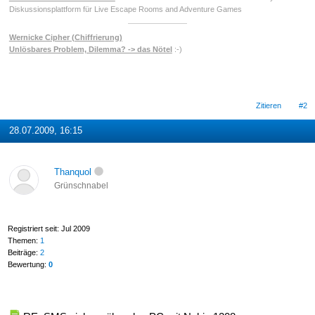
Diskussionsplattform für Live Escape Rooms and Adventure Games
Wernicke Cipher (Chiffrierung)
Unlösbares Problem, Dilemma? -> das Nötel
:-)
Zitieren
#2
28.07.2009, 16:15
Thanquol
Grünschnabel
Registriert seit: Jul 2009
Themen:
1
Beiträge:
2
Bewertung:
0