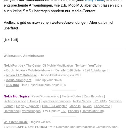
entsprechende Anwendungen, wie z.b. MobiMB. aber damit lassen sich
auch keine SMS übertragen sondern nur Media-Content.
Vielleicht gibt es inzwischen weitere Anwendungen. Aber da bin ich
überfragt.
[ExiTuS]
Webmaster / Administrator
NokiaPort.de
- The Center Of Mobile Modification |
Twitter
|
YouTube
»
Buch: Nokia - Mobiletelefone im Details
(316 Seiten / 126 Abbildungen)
»
Nokia TAC Database
- Handy-Identifizierung via IMEI
»
nokia-tuning.net
- Tune up your Nokia!
»
N95-Info
- Info-Ressource zum Nokia N95
Nokia Hot Topics:
Reset/Formatierung
|
Tasten-Codes
|
Zugriffscodes
|
Sicherheitscode
|
Unlock
|
Typenbezeichnungen
|
Nokia Series
|
DCT/BB5
|
Symbian-
Geräte
|
Display-Symbole
|
Dual-SIM-Adapter
|
Made In
|
Akkus
|
Ladegeräte
|
Datenkabel
|
Vorstellungen
| FW-Update:
JAF
,
Phoenix
|
Datensicherung
Wusstest-Du.de
...täglich wissen!
LIVE ESCAPE GAME FORUM
Erste Deutsche und Internationale Community und