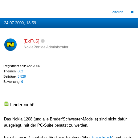
Zitieren
#1
24.07.2009, 18:59
[ExiTuS]
NokiaPort.de Administrator
Registriert seit: Apr 2006
Themen:
682
Beiträge:
3.829
Bewertung:
0
Leider nicht!
Das Nokia 1208 (und alle Bruder/Schwester-Modelle) sind nicht dafür
ausgelegt, mit der PC-Suite benutzt zu werden.
Es gibt zwar Datenkabel für diese Telefone (über
Easy Flash
) und auch