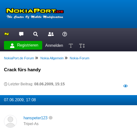
Registrieren
Anmelden
NokiaPort.de Forum
Nokia Allgemein
Nokia-Forum
Crack fürs handy
Letzter Beitrag:
08.06.2009, 15:15
07.06.2009, 17:08
hanspeter123
Tripel-As