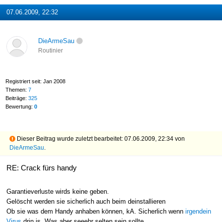
07.06.2009, 22:32
DieArmeSau
Routinier
Registriert seit: Jan 2008
Themen:
7
Beiträge:
325
Bewertung:
0
Dieser Beitrag wurde zuletzt bearbeitet: 07.06.2009, 22:34 von
DieArmeSau
.
RE: Crack fürs handy
Garantieverluste wirds keine geben.
Gelöscht werden sie sicherlich auch beim deinstallieren
Ob sie was dem Handy anhaben können, kA. Sicherlich wenn
irgendein
Virus
drin is. Was aber seeehr selten sein sollte.