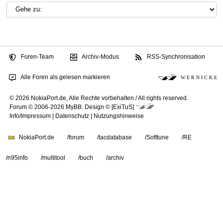
Foren-Team
Archiv-Modus
RSS-Synchronisation
Alle Foren als gelesen markieren
W E R N I C K E
© 2026 NokiaPort.de,
Alle Rechte vorbehalten /
All rights reserved.
Forum © 2006-2026
MyBB
.
Design © [ExiTuS]
Info/Impressum
|
Datenschutz
|
Nutzungshinweise
NokiaPort.de
/forum
/tacdatabase
/Softtune
/RE
/n95info
/multitool
/buch
/archiv