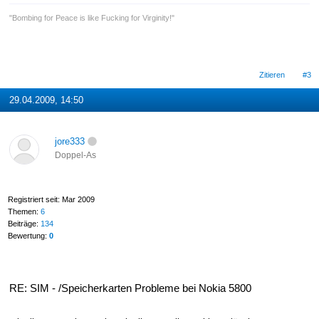
"Bombing for Peace is like Fucking for Virginity!"
Zitieren
#3
29.04.2009, 14:50
jore333
Doppel-As
Registriert seit: Mar 2009
Themen:
6
Beiträge:
134
Bewertung:
0
RE: SIM - /Speicherkarten Probleme bei Nokia 5800