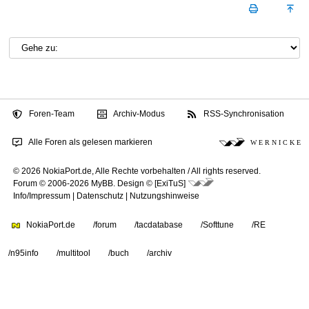
Foren-Team
Archiv-Modus
RSS-Synchronisation
Alle Foren als gelesen markieren
W E R N I C K E
© 2026 NokiaPort.de,
Alle Rechte vorbehalten /
All rights reserved.
Forum © 2006-2026
MyBB
.
Design © [ExiTuS]
Info/Impressum
|
Datenschutz
|
Nutzungshinweise
NokiaPort.de
/forum
/tacdatabase
/Softtune
/RE
/n95info
/multitool
/buch
/archiv