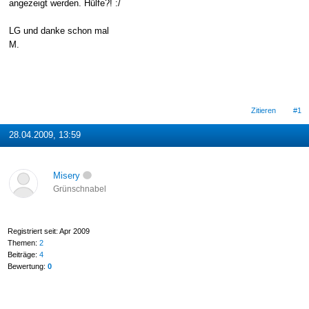
angezeigt werden. Hülfe?! :/
LG und danke schon mal
M.
Zitieren
#1
28.04.2009, 13:59
Misery
Grünschnabel
Registriert seit: Apr 2009
Themen:
2
Beiträge:
4
Bewertung:
0