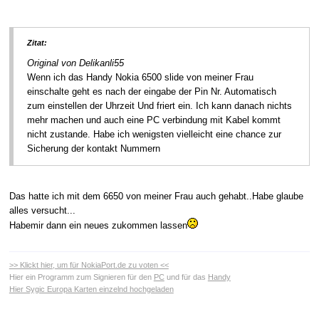
Zitat:
Original von Delikanli55
Wenn ich das Handy Nokia 6500 slide von meiner Frau
einschalte geht es nach der eingabe der Pin Nr. Automatisch
zum einstellen der Uhrzeit Und friert ein. Ich kann danach nichts
mehr machen und auch eine PC verbindung mit Kabel kommt
nicht zustande. Habe ich wenigsten vielleicht eine chance zur
Sicherung der kontakt Nummern
Das hatte ich mit dem 6650 von meiner Frau auch gehabt..Habe glaube
alles versucht...
Habemir dann ein neues zukommen lassen
>> Klickt hier, um für NokiaPort.de zu voten <<
Hier ein Programm zum Signieren für den
PC
und für das
Handy
Hier Sygic Europa Karten einzelnd hochgeladen