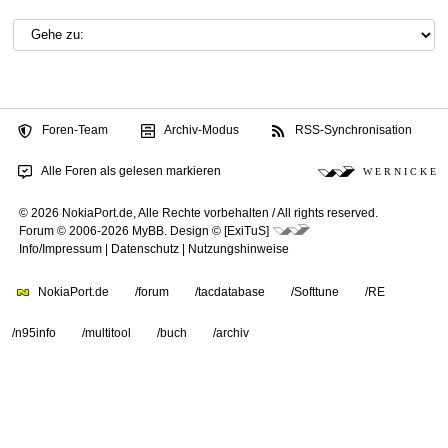
Foren-Team
Archiv-Modus
RSS-Synchronisation
Alle Foren als gelesen markieren
W E R N I C K E
© 2026 NokiaPort.de,
Alle Rechte vorbehalten /
All rights reserved.
Forum © 2006-2026
MyBB
.
Design © [ExiTuS]
Info/Impressum
|
Datenschutz
|
Nutzungshinweise
NokiaPort.de
/forum
/tacdatabase
/Softtune
/RE
/n95info
/multitool
/buch
/archiv