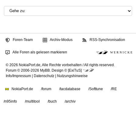
Foren-Team
Archiv-Modus
RSS-Synchronisation
Alle Foren als gelesen markieren
W E R N I C K E
© 2026 NokiaPort.de,
Alle Rechte vorbehalten /
All rights reserved.
Forum © 2006-2026
MyBB
.
Design © [ExiTuS]
Info/Impressum
|
Datenschutz
|
Nutzungshinweise
NokiaPort.de
/forum
/tacdatabase
/Softtune
/RE
/n95info
/multitool
/buch
/archiv