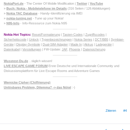
NokiaPort.de
- The Center Of Mobile Modification |
Twitter
|
YouTube
»
Buch: Nokia - Mobiletelefone im Details
(316 Seiten / 126 Abbildungen)
»
Nokia TAC Database
- Handy-Identifizierung via IMEI
»
nokia-tuning.net
- Tune up your Nokia!
»
N95-Info
- Info-Ressource zum Nokia N95
Nokia Hot Topics:
Reset/Formatierung
|
Tasten-Codes
|
Zugriffscodes
|
Sicherheitscode
|
Unlock
|
Typenbezeichnungen
|
Nokia Series
|
DCT/BB5
|
Symbian-
Geräte
|
Display-Symbole
|
Dual-SIM-Adapter
|
Made In
|
Akkus
|
Ladegeräte
|
Datenkabel
|
Vorstellungen
| FW-Update:
JAF
,
Phoenix
|
Datensicherung
Wusstest-Du.de
...täglich wissen!
LIVE ESCAPE GAME FORUM
Erste Deutsche und Internationale Community und
Diskussionsplattform für Live Escape Rooms and Adventure Games
Wernicke Cipher (Chiffrierung)
Unlösbares Problem, Dilemma? -> das Nötel
:-)
Zitieren
#4