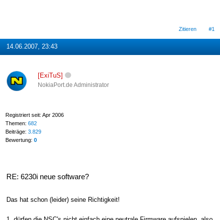
Zitieren
#1
14.06.2007, 23:43
[ExiTuS]
NokiaPort.de Administrator
Registriert seit: Apr 2006
Themen:
682
Beiträge:
3.829
Bewertung:
0
RE: 6230i neue software?
Das hat schon (leider) seine Richtigkeit!
1. dürfen die NSC's nicht einfach eine neutrale Firmware aufspielen, also