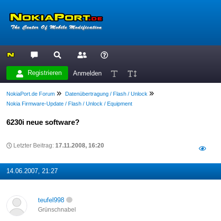
Registrieren
Anmelden
NokiaPort.de Forum
Datenübertragung / Flash / Unlock
Nokia Firmware-Update / Flash / Unlock / Equipment
6230i neue software?
Letzter Beitrag:
17.11.2008, 16:20
14.06.2007, 21:27
teufel998
Grünschnabel