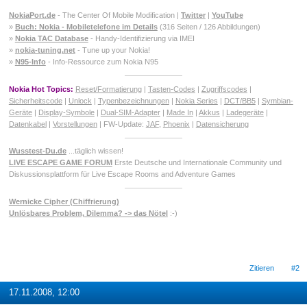
NokiaPort.de
- The Center Of Mobile Modification |
Twitter
|
YouTube
»
Buch: Nokia - Mobiletelefone im Details
(316 Seiten / 126 Abbildungen)
»
Nokia TAC Database
- Handy-Identifizierung via IMEI
»
nokia-tuning.net
- Tune up your Nokia!
»
N95-Info
- Info-Ressource zum Nokia N95
Nokia Hot Topics:
Reset/Formatierung
|
Tasten-Codes
|
Zugriffscodes
|
Sicherheitscode
|
Unlock
|
Typenbezeichnungen
|
Nokia Series
|
DCT/BB5
|
Symbian-
Geräte
|
Display-Symbole
|
Dual-SIM-Adapter
|
Made In
|
Akkus
|
Ladegeräte
|
Datenkabel
|
Vorstellungen
| FW-Update:
JAF
,
Phoenix
|
Datensicherung
Wusstest-Du.de
...täglich wissen!
LIVE ESCAPE GAME FORUM
Erste Deutsche und Internationale Community und
Diskussionsplattform für Live Escape Rooms and Adventure Games
Wernicke Cipher (Chiffrierung)
Unlösbares Problem, Dilemma? -> das Nötel
:-)
Zitieren
#2
17.11.2008, 12:00