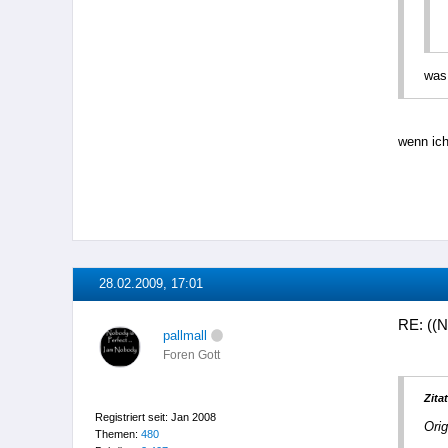
was
wenn ich
28.02.2009, 17:01
RE: ((N
pallmall
Foren Gott
Zitat
Registriert seit: Jan 2008
Orig
Themen:
480