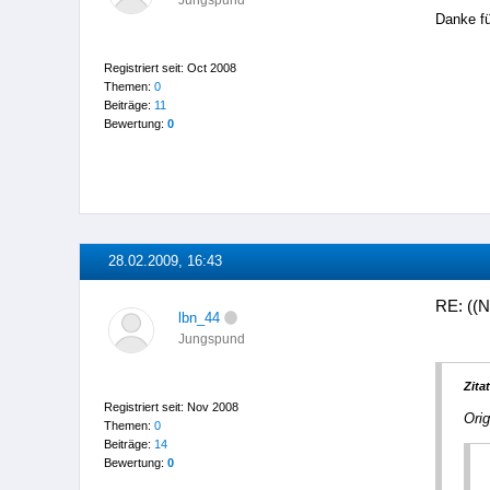
Jungspund
Danke fü
Registriert seit: Oct 2008
Themen:
0
Beiträge:
11
Bewertung:
0
28.02.2009, 16:43
RE: ((N
lbn_44
Jungspund
Zitat
Registriert seit: Nov 2008
Orig
Themen:
0
Beiträge:
14
Bewertung:
0