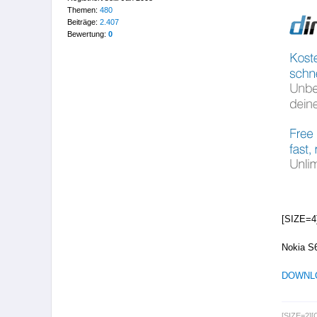
Themen:
480
Beiträge:
2.407
Bewertung:
0
[SIZE=4
Nokia S6
DOWNL
[SIZE=2]