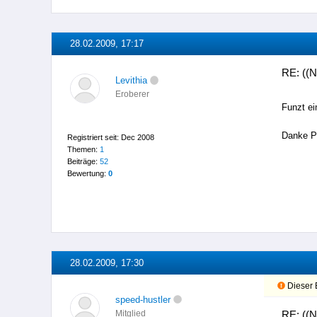
28.02.2009, 17:17
RE: ((N
Levithia
Eroberer
Funzt e
Danke Pa
Registriert seit: Dec 2008
Themen:
1
Beiträge:
52
Bewertung:
0
28.02.2009, 17:30
Dieser B
speed-hustler
RE: ((N
Mitglied