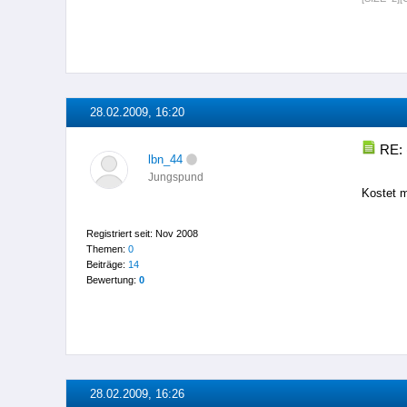
28.02.2009, 16:20
RE: 
lbn_44
Jungspund
Kostet 
Registriert seit: Nov 2008
Themen:
0
Beiträge:
14
Bewertung:
0
28.02.2009, 16:26