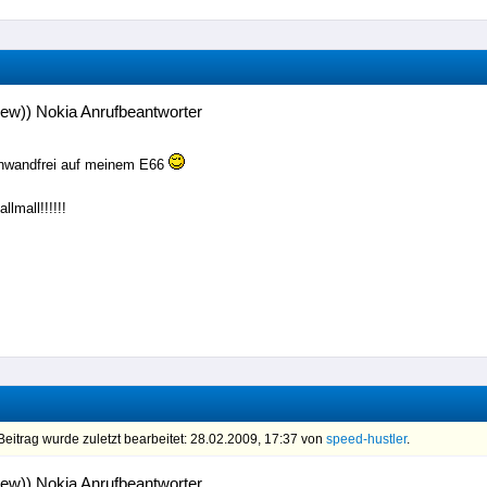
ew)) Nokia Anrufbeantworter
inwandfrei auf meinem E66
llmall!!!!!!
eitrag wurde zuletzt bearbeitet: 28.02.2009, 17:37 von
speed-hustler
.
ew)) Nokia Anrufbeantworter