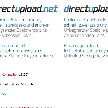
]
Kompatibel
[/SIZE]
0 3rd und S60 5th Edition
OAD
[CENTER]
Hart aber Unfair !!!
[/CENTER][/SIZE]