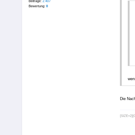
Beiträge:
2.407
Bewertung:
0
wenn
Die Nach
[SIZE=2]