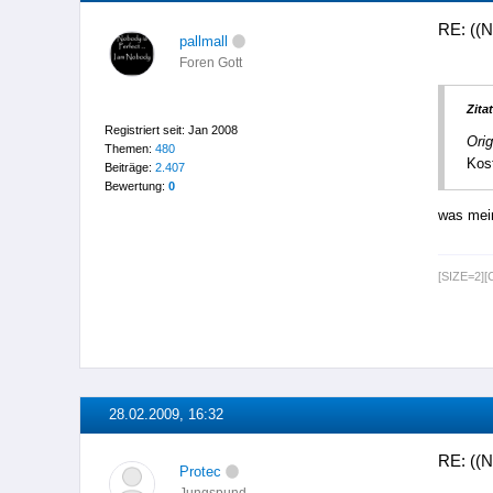
RE: ((N
pallmall
Foren Gott
Zitat
Registriert seit: Jan 2008
Orig
Themen:
480
Kos
Beiträge:
2.407
Bewertung:
0
was mei
[SIZE=2]
28.02.2009, 16:32
RE: ((N
Protec