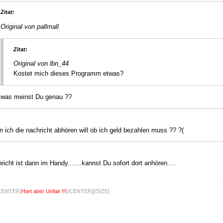
Zitat:
Original von pallmall
Zitat:
Original von lbn_44
Kostet mich dieses Programm etwas?
was meinst Du genau ??
 ich die nachricht abhören will ob ich geld bezahlen muss ?? ?(
richt ist dann im Handy.......kannst Du sofort dort anhören....
[CENTER]
Hart aber Unfair !!!
[/CENTER][/SIZE]