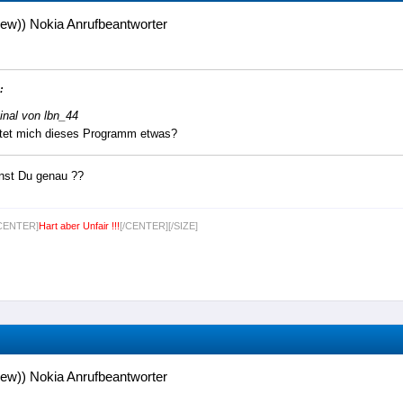
ew)) Nokia Anrufbeantworter
:
inal von lbn_44
tet mich dieses Programm etwas?
nst Du genau ??
[CENTER]
Hart aber Unfair !!!
[/CENTER][/SIZE]
ew)) Nokia Anrufbeantworter