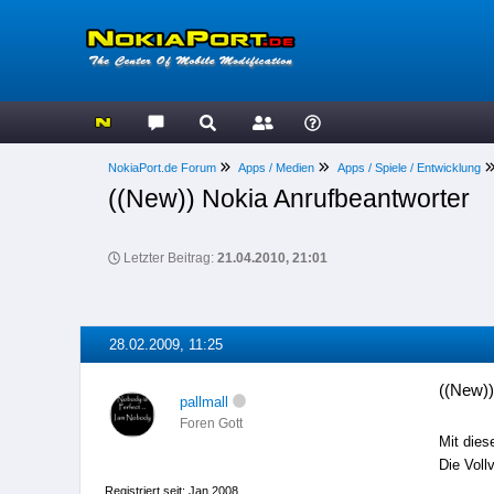
NokiaPort.de Forum
Apps / Medien
Apps / Spiele / Entwicklung
((New)) Nokia Anrufbeantworter
Letzter Beitrag:
21.04.2010, 21:01
28.02.2009, 11:25
((New))
pallmall
Foren Gott
Mit dies
Die Voll
Registriert seit: Jan 2008