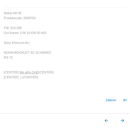
Nokia N8-00
Produktcode: 0599762
FW: 014.008
Ovi Karten 3.06 10 KW 50 b03
Sony Erisscon Arc
NOKIA BOOKLET 3G SCHWARZ
RX-72
[CENTER]
We aRe OnE
[/CENTER]
[CENTER] :) [/CENTER]
Zitieren
#2