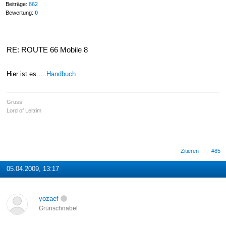
Beiträge:
862
Bewertung:
0
RE: ROUTE 66 Mobile 8
Hier ist es.....
Handbuch
Gruss
Lord of Leitrim
Zitieren
#85
05.04.2009, 13:17
yozaef
Grünschnabel