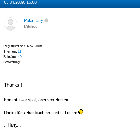
05.04.2009, 16:08
PolarHarry
Mitglied
Registriert seit: Nov 2008
Themen:
11
Beiträge:
49
Bewertung:
0
Thanks !
Kommt zwar spät, aber von Herzen:
Danke für´s Handbuch an Lord of Leitrim
...Harry...