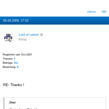
Zitieren
#89
05.04.2009, 17:52
Lord of Leitrim
König
Registriert seit: Oct 2007
Themen:
8
Beiträge:
862
Bewertung:
0
RE: Thanks !
Zitat: