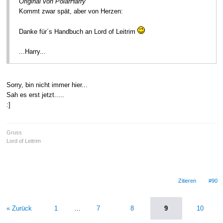
Original von PolarHarry
Kommt zwar spät, aber von Herzen:
Danke für´s Handbuch an Lord of Leitrim
...Harry...
Sorry, bin nicht immer hier...
Sah es erst jetzt.....
:]
Gruss
Lord of Leitrim
Zitieren
#90
« Zurück
1
…
7
8
9
10