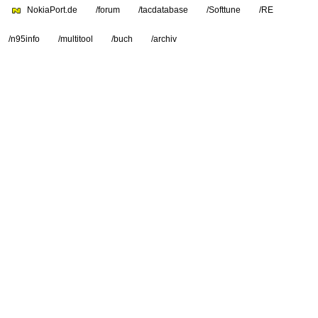
NokiaPort.de
/forum
/tacdatabase
/Softtune
/RE
/n95info
/multitool
/buch
/archiv