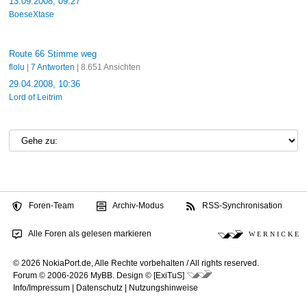
13.09.2008, 09:27
BoeseXtase
Route 66 Stimme weg
flolu
|
7 Antworten
| 8.651 Ansichten
29.04.2008, 10:36
Lord of Leitrim
Foren-Team
Archiv-Modus
RSS-Synchronisation
Alle Foren als gelesen markieren
W E R N I C K E
© 2026 NokiaPort.de,
Alle Rechte vorbehalten /
All rights reserved.
Forum © 2006-2026
MyBB
.
Design © [ExiTuS]
Info/Impressum
|
Datenschutz
|
Nutzungshinweise