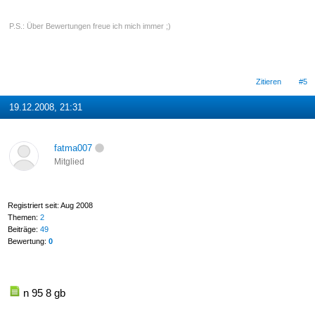
P.S.: Über Bewertungen freue ich mich immer ;)
Zitieren
#5
19.12.2008, 21:31
fatma007
Mitglied
Registriert seit: Aug 2008
Themen:
2
Beiträge:
49
Bewertung:
0
n 95 8 gb