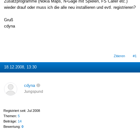
Zusatzprogramme (Nokia Maps, N-Gage mit Spielen, FS Caller etc.)
wieder drauf oder muss ich die alle neu installieren und evtl. registrieren?
Gruß
cdyna
Zitieren
#1
18.12.2008, 13:30
cdyna
Jungspund
Registriert seit: Jul 2008
Themen:
5
Beiträge:
14
Bewertung:
0