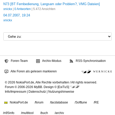
N73 [BT Fernbedienung, Langsam oder Problem?, VMG Dateien]
xnickx
|
0 Antworten
| 5.472 Ansichten
04.07.2007, 19:24
xnickx
Foren-Team
Archiv-Modus
RSS-Synchronisation
Alle Foren als gelesen markieren
W E R N I C K E
© 2026 NokiaPort.de,
Alle Rechte vorbehalten /
All rights reserved.
Forum © 2006-2026
MyBB
.
Design © [ExiTuS]
Info/Impressum
|
Datenschutz
|
Nutzungshinweise
NokiaPort.de
/forum
/tacdatabase
/Softtune
/RE
/n95info
/multitool
/buch
/archiv