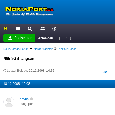
Registrieren
Anmelden
NokiaPort.de Forum
Nokia Allgemein
Nokia NSeries
N95 8GB langsam
Letzter Beitrag:
20.12.2008, 14:59
18.12.2008, 12:08
cdyna
Jungspund