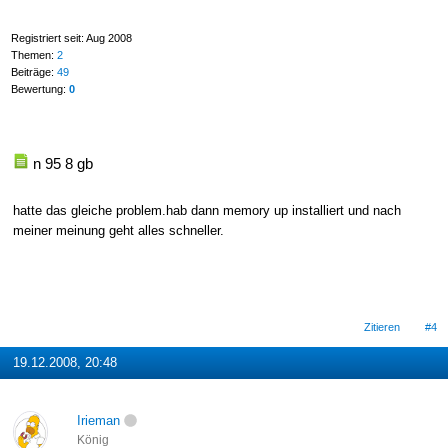
Registriert seit: Aug 2008
Themen:
2
Beiträge:
49
Bewertung:
0
n 95 8 gb
hatte das gleiche problem.hab dann memory up installiert und nach
meiner meinung geht alles schneller.
Zitieren
#4
19.12.2008, 20:48
Irieman
König