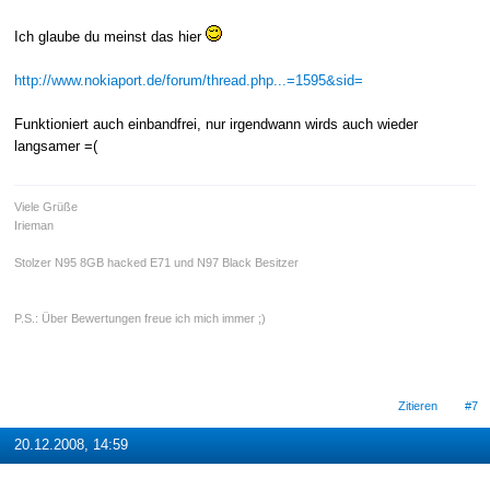
Ich glaube du meinst das hier
http://www.nokiaport.de/forum/thread.php...=1595&sid=
Funktioniert auch einbandfrei, nur irgendwann wirds auch wieder
langsamer =(
Viele Grüße
Irieman
Stolzer N95 8GB hacked E71 und N97 Black Besitzer
P.S.: Über Bewertungen freue ich mich immer ;)
Zitieren
#7
20.12.2008, 14:59