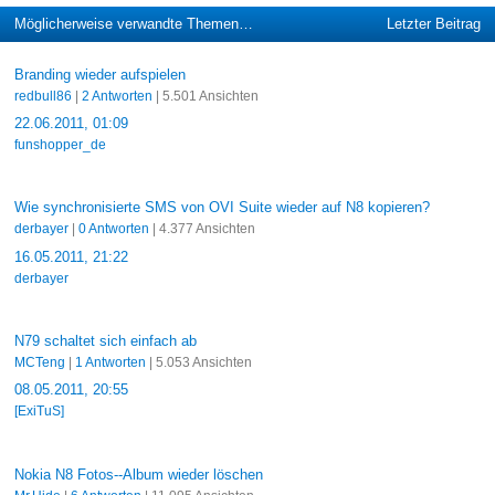
Möglicherweise verwandte Themen…
Letzter Beitrag
Branding wieder aufspielen
redbull86
|
2 Antworten
| 5.501 Ansichten
22.06.2011, 01:09
funshopper_de
Wie synchronisierte SMS von OVI Suite wieder auf N8 kopieren?
derbayer
|
0 Antworten
| 4.377 Ansichten
16.05.2011, 21:22
derbayer
N79 schaltet sich einfach ab
MCTeng
|
1 Antworten
| 5.053 Ansichten
08.05.2011, 20:55
[ExiTuS]
Nokia N8 Fotos--Album wieder löschen