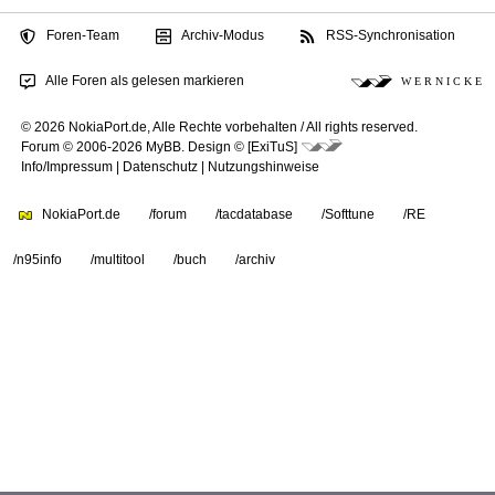
Foren-Team
Archiv-Modus
RSS-Synchronisation
Alle Foren als gelesen markieren
W E R N I C K E
© 2026 NokiaPort.de,
Alle Rechte vorbehalten /
All rights reserved.
Forum © 2006-2026
MyBB
.
Design © [ExiTuS]
Info/Impressum
|
Datenschutz
|
Nutzungshinweise
NokiaPort.de
/forum
/tacdatabase
/Softtune
/RE
/n95info
/multitool
/buch
/archiv