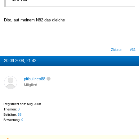
Dito, auf meinem N82 das gleiche
Zitieren
#31
20.09.2008, 21:42
pitbullrico88
Mitglied
Registriert seit: Aug 2008
Themen:
3
Beiträge:
38
Bewertung:
0