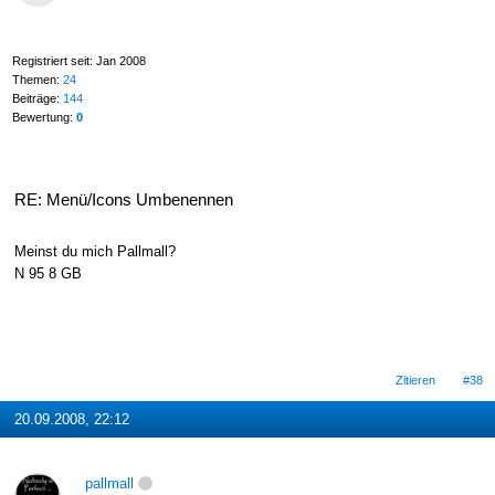
Registriert seit: Jan 2008
Themen:
24
Beiträge:
144
Bewertung:
0
RE: Menü/Icons Umbenennen
Meinst du mich Pallmall?
N 95 8 GB
Zitieren
#38
20.09.2008, 22:12
pallmall