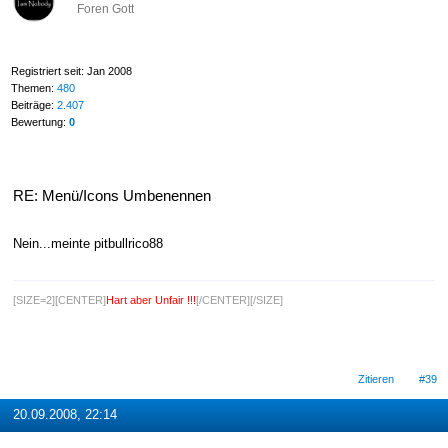
Foren Gott
Registriert seit: Jan 2008
Themen:
480
Beiträge:
2.407
Bewertung:
0
RE: Menü/Icons Umbenennen
Nein...meinte pitbullrico88
[SIZE=2][CENTER]
Hart aber Unfair !!!
[/CENTER][/SIZE]
Zitieren
#39
20.09.2008, 22:14