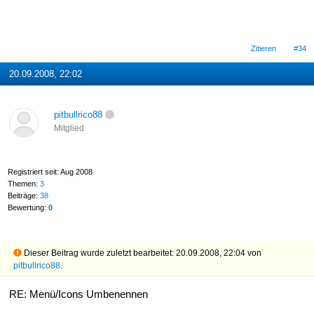
Zitieren
#34
20.09.2008, 22:02
pitbullrico88
Mitglied
Registriert seit: Aug 2008
Themen:
3
Beiträge:
38
Bewertung:
0
Dieser Beitrag wurde zuletzt bearbeitet: 20.09.2008, 22:04 von
pitbullrico88
.
RE: Menü/Icons Umbenennen