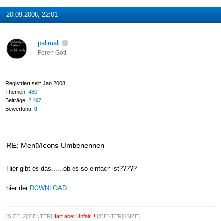
20.09.2008, 22:01
pallmall
Foren Gott
Registriert seit: Jan 2008
Themen:
480
Beiträge:
2.407
Bewertung:
0
RE: Menü/Icons Umbenennen
Hier gibt es das......ob es so einfach ist?????
hier der
DOWNLOAD
[SIZE=2][CENTER]
Hart aber Unfair !!!
[/CENTER][/SIZE]