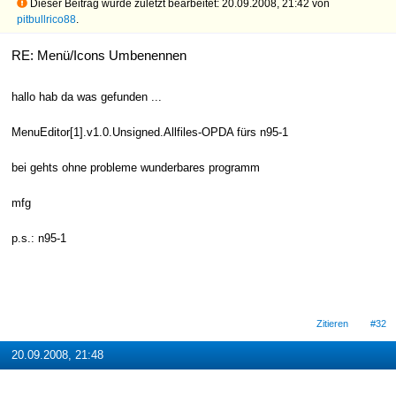
Dieser Beitrag wurde zuletzt bearbeitet: 20.09.2008, 21:42 von
pitbullrico88
.
RE: Menü/Icons Umbenennen
hallo hab da was gefunden ...
MenuEditor[1].v1.0.Unsigned.Allfiles-OPDA fürs n95-1
bei gehts ohne probleme wunderbares programm
mfg
p.s.: n95-1
Zitieren
#32
20.09.2008, 21:48