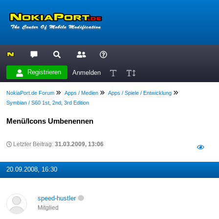
Registrieren
Anmelden
NokiaPort.de Forum
Apps / Medien
Apps / Spiele / Entwicklung
Symbian / S60 1st, 2nd, 3rd Edition
Menü/Icons Umbenennen
Letzter Beitrag:
31.03.2009, 13:06
20.09.2008, 16:30
speed-hustler
Mitglied