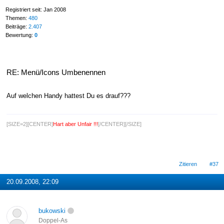
Registriert seit: Jan 2008
Themen:
480
Beiträge:
2.407
Bewertung:
0
RE: Menü/Icons Umbenennen
Auf welchen Handy hattest Du es drauf???
[SIZE=2][CENTER]
Hart aber Unfair !!!
[/CENTER][/SIZE]
Zitieren
#37
20.09.2008, 22:09
bukowski
Doppel-As