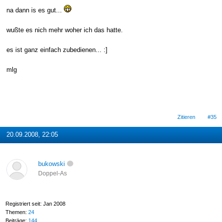
na dann is es gut...
wußte es nich mehr woher ich das hatte.
es ist ganz einfach zubedienen... :]
mlg
Zitieren
#35
20.09.2008, 22:05
bukowski
Doppel-As
Registriert seit: Jan 2008
Themen:
24
Beiträge:
144