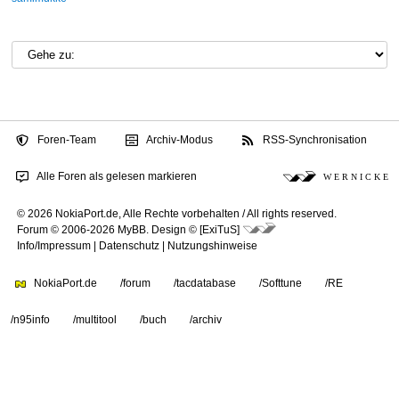
Foren-Team
Archiv-Modus
RSS-Synchronisation
Alle Foren als gelesen markieren
W E R N I C K E
© 2026 NokiaPort.de,
Alle Rechte vorbehalten /
All rights reserved.
Forum © 2006-2026
MyBB
.
Design © [ExiTuS]
Info/Impressum
|
Datenschutz
|
Nutzungshinweise
NokiaPort.de
/forum
/tacdatabase
/Softtune
/RE
/n95info
/multitool
/buch
/archiv