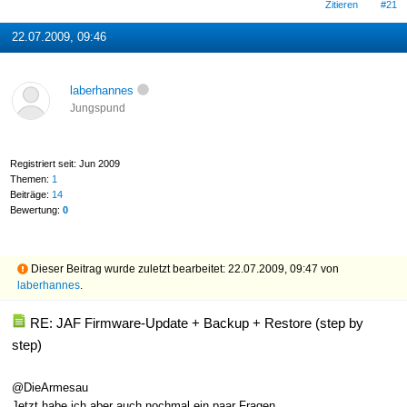
Zitieren
#21
22.07.2009, 09:46
laberhannes
Jungspund
Registriert seit: Jun 2009
Themen:
1
Beiträge:
14
Bewertung:
0
Dieser Beitrag wurde zuletzt bearbeitet: 22.07.2009, 09:47 von
laberhannes
.
RE: JAF Firmware-Update + Backup + Restore (step by
step)
@DieArmesau
Jetzt habe ich aber auch nochmal ein paar Fragen.