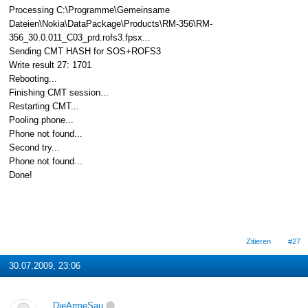
Processing C:\Programme\Gemeinsame
Dateien\Nokia\DataPackage\Products\RM-356\RM-
356_30.0.011_C03_prd.rofs3.fpsx...
Sending CMT HASH for SOS+ROFS3
Write result 27: 1701
Rebooting...
Finishing CMT session...
Restarting CMT...
Pooling phone...
Phone not found...
Second try...
Phone not found...
Done!
Zitieren
#27
30.07.2009, 23:06
DieArmeSau