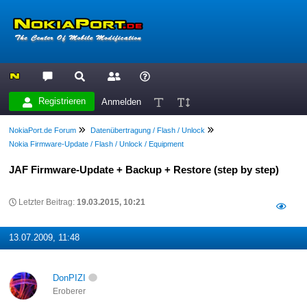
Registrieren
Anmelden
NokiaPort.de Forum
Datenübertragung / Flash / Unlock
Nokia Firmware-Update / Flash / Unlock / Equipment
JAF Firmware-Update + Backup + Restore (step by step)
Letzter Beitrag:
19.03.2015, 10:21
13.07.2009, 11:48
DonPIZI
Eroberer