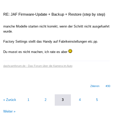
RE: JAF Firmware-Update + Backup + Restore (step by step)
manche Modelle starten nicht korrekt, wenn der Schritt nicht ausgefuehrt
wurde.
Factory Settings stellt das Handy auf Fabrikeinstellungen etc.pp.
Du musst es nicht machen, ich rate es aber
dashcamforum.de - Das Forum über die Kamera im Auto
Zitieren
#30
« Zurück
1
2
3
4
5
Weiter »