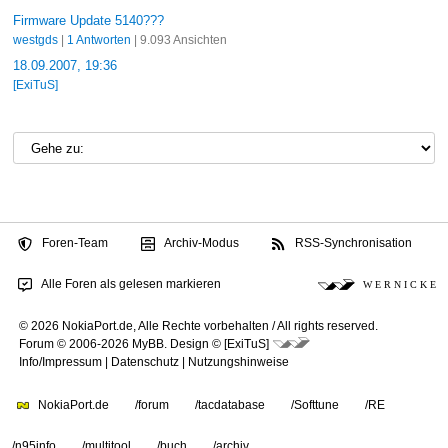
Firmware Update 5140???
westgds
|
1 Antworten
| 9.093 Ansichten
18.09.2007, 19:36
[ExiTuS]
Foren-Team
Archiv-Modus
RSS-Synchronisation
Alle Foren als gelesen markieren
W E R N I C K E
© 2026 NokiaPort.de,
Alle Rechte vorbehalten /
All rights reserved.
Forum © 2006-2026
MyBB
.
Design © [ExiTuS]
Info/Impressum
|
Datenschutz
|
Nutzungshinweise
NokiaPort.de
/forum
/tacdatabase
/Softtune
/RE
/n95info
/multitool
/buch
/archiv