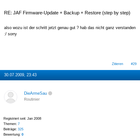
RE: JAF Firmware-Update + Backup + Restore (step by step)
also wozu ist der schritt jetzt genau gut ? hab das nicht ganz verstanden
:/ sorry
Zitieren
#29
30.07.2009, 23:43
DieArmeSau
Routinier
Registriert seit: Jan 2008
Themen:
7
Beiträge:
325
Bewertung:
0