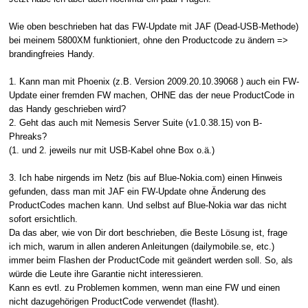
Wie oben beschrieben hat das FW-Update mit JAF (Dead-USB-Methode)
bei meinem 5800XM funktioniert, ohne den Productcode zu ändern =>
brandingfreies Handy.
1. Kann man mit Phoenix (z.B. Version 2009.20.10.39068 ) auch ein FW-
Update einer fremden FW machen, OHNE das der neue ProductCode in
das Handy geschrieben wird?
2. Geht das auch mit Nemesis Server Suite (v1.0.38.15) von B-
Phreaks?
(1. und 2. jeweils nur mit USB-Kabel ohne Box o.ä.)
3. Ich habe nirgends im Netz (bis auf Blue-Nokia.com) einen Hinweis
gefunden, dass man mit JAF ein FW-Update ohne Änderung des
ProductCodes machen kann. Und selbst auf Blue-Nokia war das nicht
sofort ersichtlich.
Da das aber, wie von Dir dort beschrieben, die Beste Lösung ist, frage
ich mich, warum in allen anderen Anleitungen (dailymobile.se, etc.)
immer beim Flashen der ProductCode mit geändert werden soll. So, als
würde die Leute ihre Garantie nicht interessieren.
Kann es evtl. zu Problemen kommen, wenn man eine FW und einen
nicht dazugehörigen ProductCode verwendet (flasht).